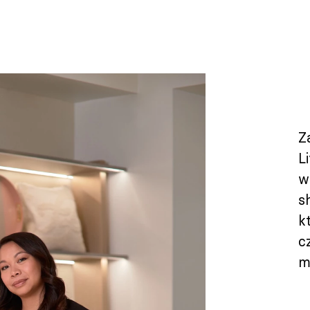
Z
L
w
s
k
c
m