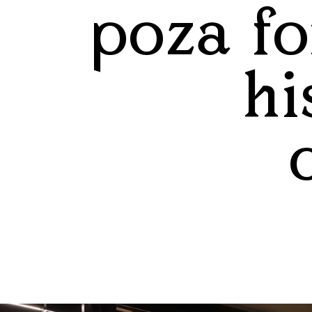
poza f
hi