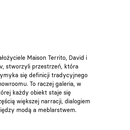
ałożyciele Maison Territo, David i
iv, stworzyli przestrzeń, która
ymyka się definicji tradycyjnego
howroomu. To raczej galeria, w
tórej każdy obiekt staje się
zęścią większej narracji, dialogiem
iędzy modą a meblarstwem.