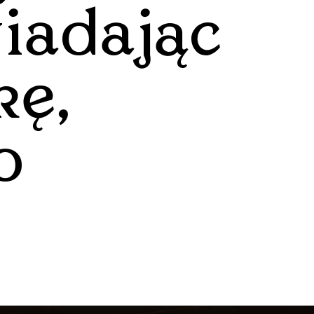
iadając
kę,
o