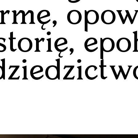
ormę, opow
storię, epo
dziedzictw