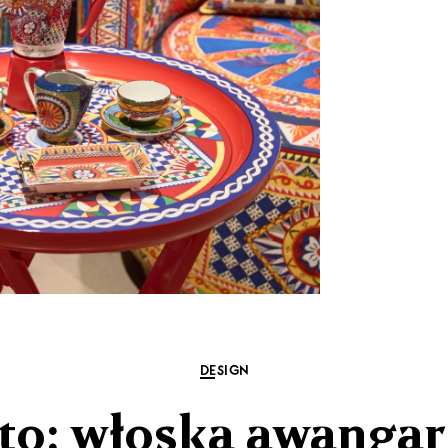
DESIGN
to: włoska awanga