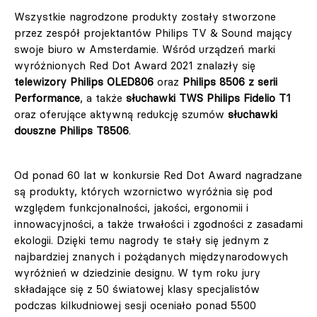
Wszystkie nagrodzone produkty zostały stworzone
przez zespół projektantów Philips TV & Sound mający
swoje biuro w Amsterdamie. Wśród urządzeń marki
wyróżnionych Red Dot Award 2021 znalazły się
telewizory Philips OLED806
oraz
Philips 8506 z serii
Performance
, a także
słuchawki TWS Philips Fidelio T1
oraz oferujące aktywną redukcję szumów
słuchawki
douszne Philips T8506
.
Od ponad 60 lat w konkursie Red Dot Award nagradzane
są produkty, których wzornictwo wyróżnia się pod
względem funkcjonalności, jakości, ergonomii i
innowacyjności, a także trwałości i zgodności z zasadami
ekologii. Dzięki temu nagrody te stały się jednym z
najbardziej znanych i pożądanych międzynarodowych
wyróżnień w dziedzinie designu. W tym roku jury
składające się z 50 światowej klasy specjalistów
podczas kilkudniowej sesji oceniało ponad 5500