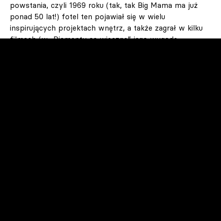
powstania, czyli 1969 roku (tak, tak Big Mama ma już
ponad 50 lat!) fotel ten pojawiał się w wielu
inspirujących projektach wnętrz, a także zagrał w kilku
filmach (w „Diamenty są wieczne” jego wygodę
sprawdzał James Bond/Sean Connery). Dziś marka
B&B
Italia
sprzedaje go w 12 różnych wariantach.