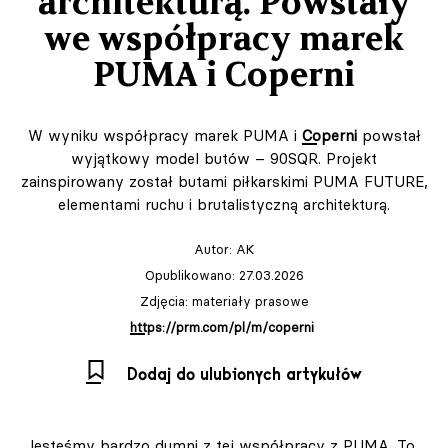
architekturą. Powstały
we współpracy marek
PUMA i Coperni
W wyniku współpracy marek PUMA i
Coperni
powstał
wyjątkowy model butów – 90SQR. Projekt
zainspirowany został butami piłkarskimi PUMA FUTURE,
elementami ruchu i brutalistyczną architekturą.
Autor:
AK
Opublikowano: 27.03.2026
Zdjęcia: materiały prasowe
https://prm.com/pl/m/coperni
Dodaj do ulubionych artykułów
„Jesteśmy bardzo dumni z tej współpracy z PUMA. To