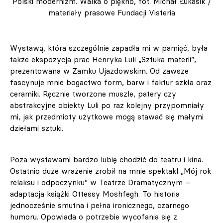
Polski modernizm. Walka o piękno, fot. Michał Łukasik /
materiały prasowe Fundacji Visteria
Wystawą, która szczególnie zapadła mi w pamięć, była
także ekspozycja prac Henryka Luli „Sztuka materii”,
prezentowana w Zamku Ujazdowskim. Od zawsze
fascynuje mnie bogactwo form, barw i faktur szkła oraz
ceramiki. Ręcznie tworzone muszle, patery czy
abstrakcyjne obiekty Luli po raz kolejny przypomniały
mi, jak przedmioty użytkowe mogą stawać się małymi
dziełami sztuki.
Poza wystawami bardzo lubię chodzić do teatru i kina.
Ostatnio duże wrażenie zrobił na mnie spektakl „Mój rok
relaksu i odpoczynku” w Teatrze Dramatycznym –
adaptacja książki Ottessy Moshfegh. To historia
jednocześnie smutna i pełna ironicznego, czarnego
humoru. Opowiada o potrzebie wycofania się z