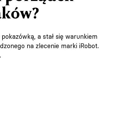
aków?
ć pokazówką, a stał się warunkiem
zonego na zlecenie marki iRobot.
.