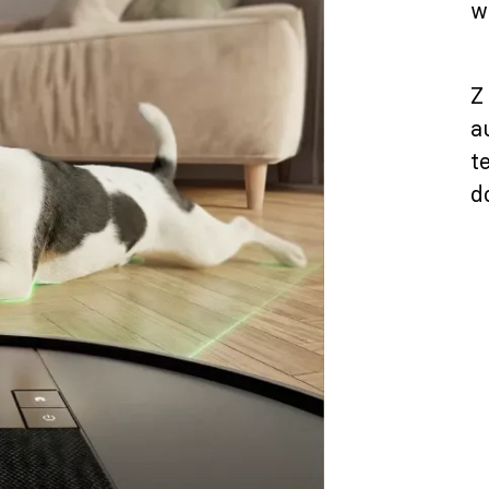
w
Z
a
t
d