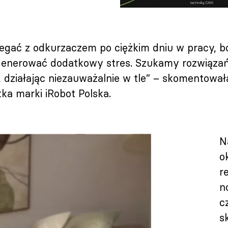
iegać z odkurzaczem po ciężkim dniu w pracy, 
 generować dodatkowy stres. Szukamy rozwiązań
 działając niezauważalnie w tle” – skomentowa
ka marki iRobot Polska.
N
o
r
n
c
s