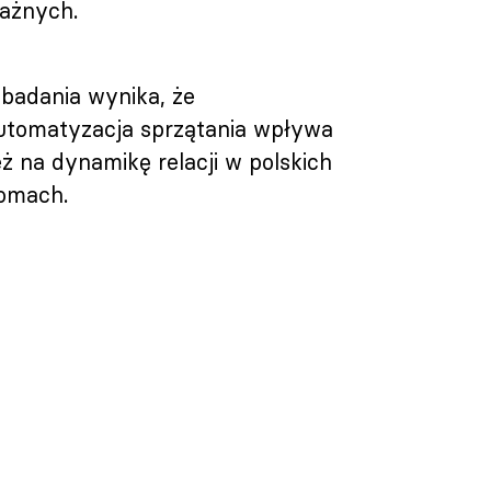
ażnych.
 badania wynika, że
utomatyzacja sprzątania wpływa
eż na dynamikę relacji w polskich
omach.