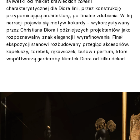
sylwetki: od makiet krawieckich
toiles
i
charakterystycznej dla Diora linii, przez konstrukcję
przypominającą architekturę, po finalne zdobienia. W tej
narracji pojawia się motyw kokardy - wykorzystywany
przez Christiana Diora i późniejszych projektantów jako
rozpoznawalny znak elegancji i wyrafinowania. Finał
ekspozycji stanowi rozbudowany przegląd akcesoriów:
kapeluszy, torebek, rękawiczek, butów i perfum, które
współtworzą garderobę klientek Diora od kilku dekad.