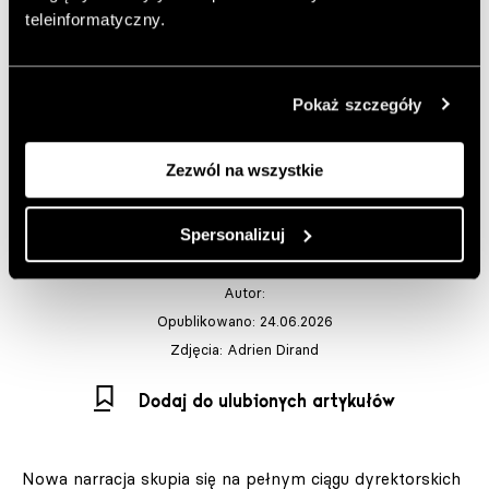
80 lat historii domu
teleinformatyczny.
mody Dior na jednej
wystawie
Pokaż szczegóły
La Galerie Dior w Paryżu otwiera nową odsłonę swojej
Zezwól na wszystkie
stałej ekspozycji, która w jednym miejscu opowiada 80
lat historii domu mody - od Christiana Diora po
Spersonalizuj
najnowsze projekty Jonathana Andersona.
Autor:
Opublikowano: 24.06.2026
Zdjęcia: Adrien Dirand
Dodaj do ulubionych artykułów
Nowa narracja skupia się na pełnym ciągu dyrektorskich