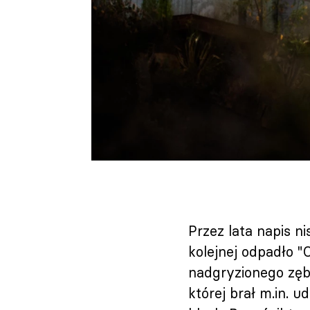
Przez lata napis ni
kolejnej odpadło "
nadgryzionego zęb
której brał m.in. 