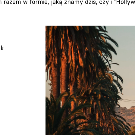
m razem w formie, jaką znamy dziś, czyli "Hollyw
ek