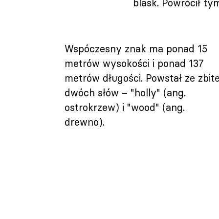
blask. Powrócił ty
Wspóczesny znak ma ponad 15
metrów wysokości i ponad 137
metrów długości. Powstał ze zbit
dwóch słów – "holly" (ang.
ostrokrzew) i "wood" (ang.
drewno).