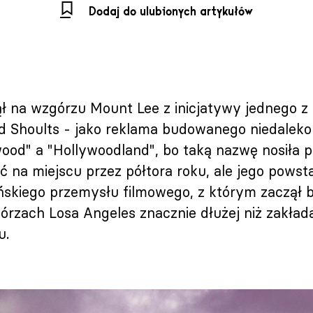
Dodaj do ulubionych artykułów
ął na wzgórzu Mount Lee z inicjatywy jednego 
d Shoults - jako reklama budowanego niedaleko
wood" a "Hollywoodland", bo taką nazwę nosiła p
ć na miejscu przez półtora roku, ale jego powsta
ńskiego przemysłu filmowego, z którym zaczął 
órzach Losa Angeles znacznie dłużej niż zakład
u.