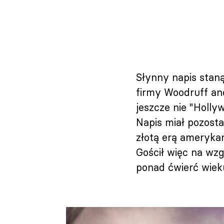
Słynny napis stan
firmy Woodruff an
jeszcze nie "Holly
Napis miał pozosta
złotą erą ameryka
Gościł więc na wzg
ponad ćwierć wiek