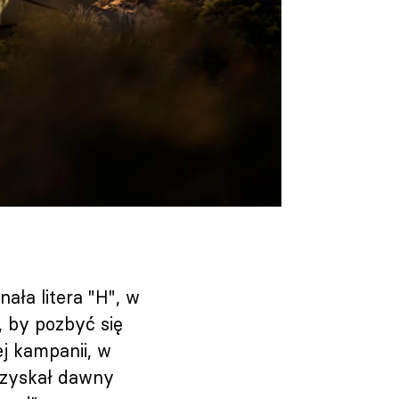
nała litera "H", w
, by pozbyć się
j kampanii, w
odzyskał dawny