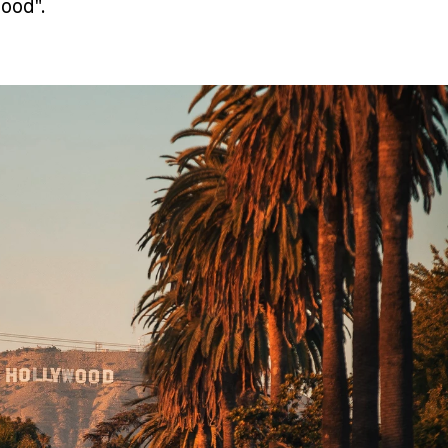
ood".