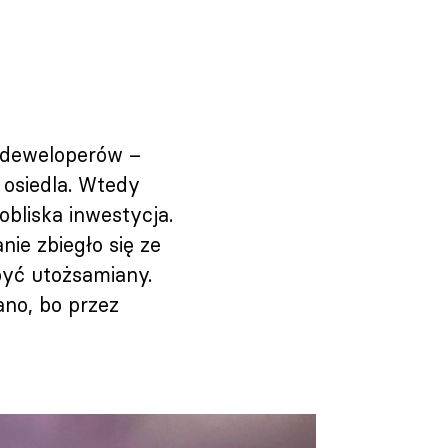
z deweloperów –
 osiedla. Wtedy
obliska inwestycja.
nie zbiegło się ze
być utożsamiany.
ano, bo przez