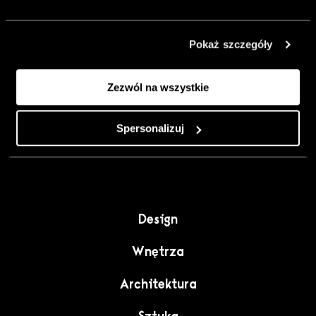
urządzić go
inaczej. Kolor,
Pokaż szczegóły
sztuka i
rzemiosło jako
Zezwól na wszystkie
punkt wyjścia
do wnętrz
pełnych
Spersonalizuj
charakteru”.
Design
Wnętrza
Architektura