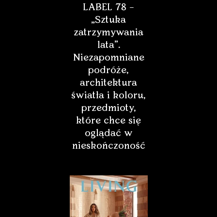
LABEL 78 –
„Sztuka
Regulaminem
zatrzymywania
Polityką prywatności
lata”.
Niezapomniane
podróże,
architektura
światła i koloru,
* - Pole jest wymagane
przedmioty,
które chce się
oglądać w
nieskończoność