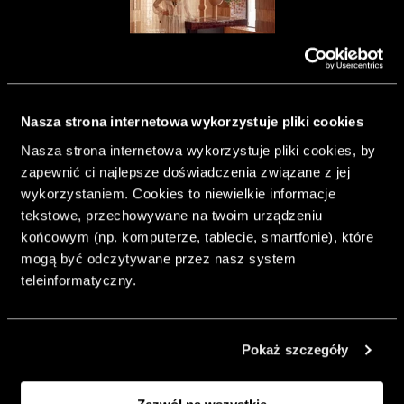
Nasza strona internetowa wykorzystuje pliki cookies
& Living 40.
Nasza strona internetowa wykorzystuje pliki cookies, by
„Dom bardziej
zapewnić ci najlepsze doświadczenia związane z jej
Twój. Odważ się
wykorzystaniem. Cookies to niewielkie informacje
urządzić go
tekstowe, przechowywane na twoim urządzeniu
inaczej. Kolor,
końcowym (np. komputerze, tablecie, smartfonie), które
sztuka i
mogą być odczytywane przez nasz system
rzemiosło jako
teleinformatyczny.
punkt wyjścia
do wnętrz
pełnych
Pokaż szczegóły
charakteru”.