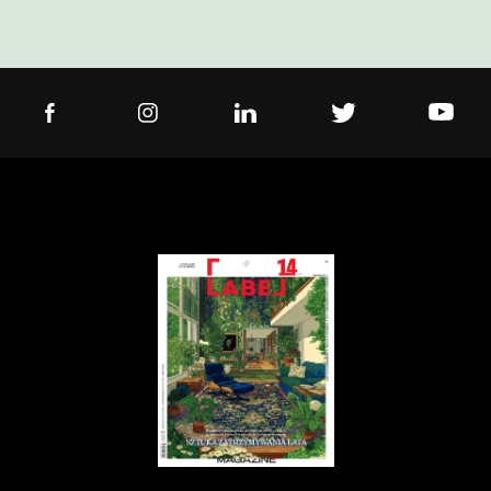
Projektant
Architekt
Student
Pasjonat
Media
Polityką prywatności