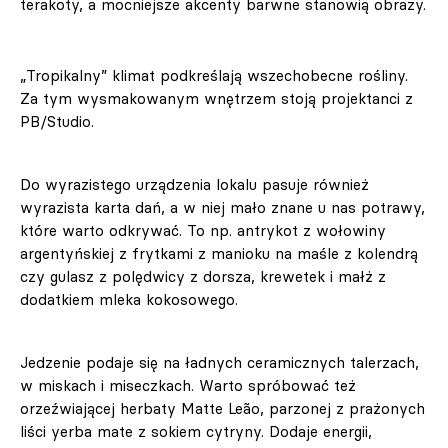
terakoty, a mocniejsze akcenty barwne stanowią obrazy.
„Tropikalny” klimat podkreślają wszechobecne rośliny.
Za tym wysmakowanym wnętrzem stoją projektanci z
PB/Studio.
Do wyrazistego urządzenia lokalu pasuje również
wyrazista karta dań, a w niej mało znane u nas potrawy,
które warto odkrywać. To np. antrykot z wołowiny
argentyńskiej z frytkami z manioku na maśle z kolendrą
czy gulasz z polędwicy z dorsza, krewetek i małż z
dodatkiem mleka kokosowego.
Jedzenie podaje się na ładnych ceramicznych talerzach,
w miskach i miseczkach. Warto spróbować też
orzeźwiającej herbaty Matte Leão, parzonej z prażonych
liści yerba mate z sokiem cytryny. Dodaje energii,