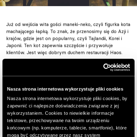
Już od wejścia wita gości maneki-neko, czyli figurka kota
machającego łapką. To znak, że przenosimy się do Azji i
krajów, gdzie jest on popularny, czyli Tajlandii, Korei i
Japonii. Ten kot zapewnia szczęście i przywołuje
klientów. Jest więc dobrym duchem restauracji Haos.
Wnętrze wygląda jak typowa uliczka, zaułek gdzieś na
Dalekim Wschodzie. Na suficie wiszą kosze z bujnymi
bluszczami, a jedna ze ścian przypomina mur domu.
Nasza strona internetowa wykorzystuje pliki cookies
Ozdobiono ją kolorowymi neonami. Mamy więc
Nasza strona internetowa wykorzystuje pliki cookies, by
wrażenie, że jesteśmy na zewnątrz. Na jeszcze innej
zapewnić ci najlepsze doświadczenia związane z jej
ścianie zobaczymy czerwone stołki, które można zdjąć,
wykorzystaniem. Cookies to niewielkie informacje
jeśli pojawi się więcej gości.
tekstowe, przechowywane na twoim urządzeniu
końcowym (np. komputerze, tablecie, smartfonie), które
mogą być odczytywane przez nasz system
Meble są proste, w pastelowych kolorach. Uwagę