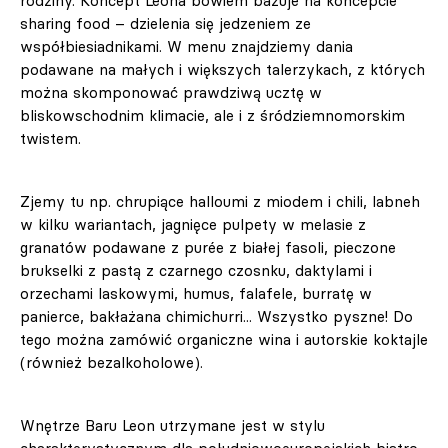
rodziny. Koncept Leona bowiem bazuje na koncepcie
sharing food – dzielenia się jedzeniem ze
współbiesiadnikami. W menu znajdziemy dania
podawane na małych i większych talerzykach, z których
można skomponować prawdziwą ucztę w
bliskowschodnim klimacie, ale i z śródziemnomorskim
twistem.
Zjemy tu np. chrupiące halloumi z miodem i chili, labneh
w kilku wariantach, jagnięce pulpety w melasie z
granatów podawane z purée z białej fasoli, pieczone
brukselki z pastą z czarnego czosnku, daktylami i
orzechami laskowymi, humus, falafele, burratę w
panierce, bakłażana chimichurri... Wszystko pyszne! Do
tego można zamówić organiczne wina i autorskie koktajle
(również bezalkoholowe).
Wnętrze Baru Leon utrzymane jest w stylu