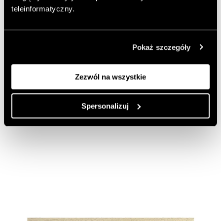
teleinformatyczny.
sztuka to również biznes. Nie boi się odrzucenia, co
pozwala mu zdobywać wymarzone zlecenia. Poznajcie
go bliżej!
Pokaż szczegóły
Autor:
JS
Opublikowano: 24.07.2025
Zezwól na wszystkie
Zdjęcia: Weronika Kuryło, materiały prasowe
https://kowacki.pl/
Spersonalizuj
Dodaj do ulubionych artykułów