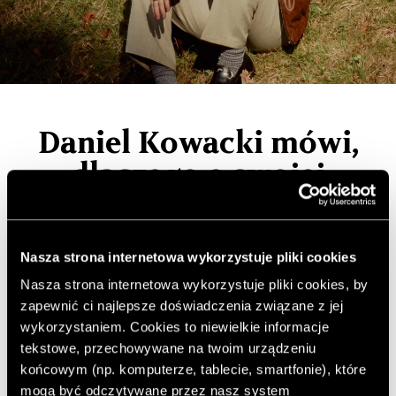
Daniel Kowacki mówi,
dlaczego o swojej
twórczości warto
„krzyczeć”
Nasza strona internetowa wykorzystuje pliki cookies
Nasza strona internetowa wykorzystuje pliki cookies, by
Artystę Daniela Kowackiego cechuje wrażliwość, która
zapewnić ci najlepsze doświadczenia związane z jej
pomaga mu uchwycić na obrazach beztroskę
wykorzystaniem. Cookies to niewielkie informacje
dzieciństwa. Jest też bacznym obserwatorem, co
tekstowe, przechowywane na twoim urządzeniu
umożliwia mu wierne portretowanie świateł i cieni, które
końcowym (np. komputerze, tablecie, smartfonie), które
można czasem dostrzec na ścianach i podłogach.
mogą być odczytywane przez nasz system
Jednocześnie twardo stąpa po ziemi, przyznając, że