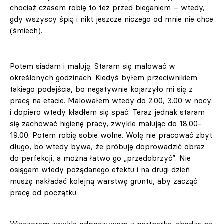
chociaż czasem robię to też przed bieganiem – wtedy,
gdy wszyscy śpią i nikt jeszcze niczego od mnie nie chce
(śmiech).
Potem siadam i maluję. Staram się malować w
określonych godzinach. Kiedyś byłem przeciwnikiem
takiego podejścia, bo negatywnie kojarzyło mi się z
pracą na etacie. Malowałem wtedy do 2.00, 3.00 w nocy
i dopiero wtedy kładłem się spać. Teraz jednak staram
się zachować higienę pracy, zwykle malując do 18.00-
19.00. Potem robię sobie wolne. Wolę nie pracować zbyt
długo, bo wtedy bywa, że próbuję doprowadzić obraz
do perfekcji, a można łatwo go „przedobrzyć”. Nie
osiągam wtedy pożądanego efektu i na drugi dzień
muszę nakładać kolejną warstwę gruntu, aby zacząć
pracę od początku.