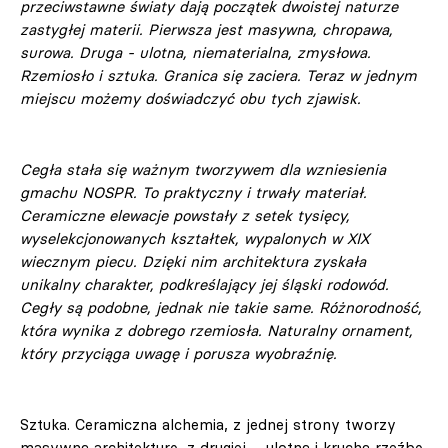
przeciwstawne światy dają początek dwoistej naturze
zastygłej materii. Pierwsza jest masywna, chropawa,
surowa. Druga - ulotna, niematerialna, zmysłowa.
Rzemiosło i sztuka. Granica się zaciera. Teraz w jednym
miejscu możemy doświadczyć obu tych zjawisk.
Cegła stała się ważnym tworzywem dla wzniesienia
gmachu NOSPR. To praktyczny i trwały materiał.
Ceramiczne elewacje powstały z setek tysięcy,
wyselekcjonowanych kształtek, wypalonych w XIX
wiecznym piecu. Dzięki nim architektura zyskała
unikalny charakter, podkreślający jej śląski rodowód.
Cegły są podobne, jednak nie takie same. Różnorodność,
która wynika z dobrego rzemiosła. Naturalny ornament,
który przyciąga uwagę i porusza wyobraźnię.
Sztuka. Ceramiczna alchemia, z jednej strony tworzy
masywną architekturę, z drugiej – ulotną i kruchą rzeźbę.