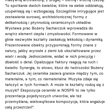
To spotkanie dwóch światów, które na siebie oddziałują,
uzupełniają się i wzbogacają. Szczególnie intrygujące jest
zestawienie surowej, architektonicznej formy z
delikatnością i płynnością ceramicznych układów.
Wystawa prac Bożeny Sacharczuk wprowadza do
wnętrz element ciepła i zmysłowości. Formowane w
glinie niezwykłe kształty zaskakują lekkością i dynamiką.
Prezentowane obiekty przypominają formy znane z
natury, jakby wyrosłe z ziemi lub ukształtowane przez
wiatr i wodę. Jednocześnie, widać w nich precyzję i
dbałość o detal. Opalizujące faktury reagują na ruch i
światło. Synergia, to słowo, klucz do twórczości Bożeny
Sacharczuk. Jej ceramika zaciera granice między tym, co
materialne, a tym, co niematerialne. Muzyka zdaje się
tańczyć w tych formach. A może te kształty rodzą się z
muzyki? Ekspozycja ceramiki w NOSPR to nie tylko
prezentacja pojedynczych utworów, ale też
przemyślana, wielowątkowa kompozycja, która angażuje
całą przestrzeń”.