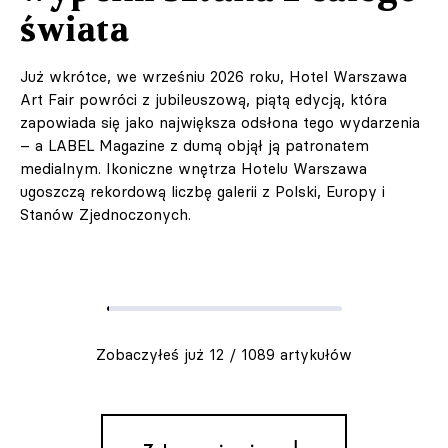
świata
Już wkrótce, we wrześniu 2026 roku, Hotel Warszawa
Art Fair powróci z jubileuszową, piątą edycją, która
zapowiada się jako największa odsłona tego wydarzenia
– a LABEL Magazine z dumą objął ją patronatem
medialnym. Ikoniczne wnętrza Hotelu Warszawa
ugoszczą rekordową liczbę galerii z Polski, Europy i
Stanów Zjednoczonych.
& Living 40.
„Dom bardziej
Twój. Odważ się
urządzić go
Zobaczyłeś już
12
/
1089
artykułów
inaczej. Kolor,
Pobieranie
sztuka i
rzemiosło jako
punkt wyjścia