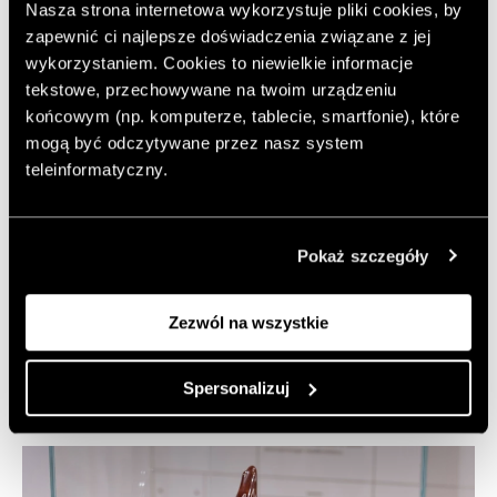
Spotkanie
Nasza strona internetowa wykorzystuje pliki cookies, by
zapewnić ci najlepsze doświadczenia związane z jej
Iwaszkiewicza i
wykorzystaniem. Cookies to niewielkie informacje
tekstowe, przechowywane na twoim urządzeniu
Niedenthala – niewielka
końcowym (np. komputerze, tablecie, smartfonie), które
wystawa, którą trzeba
mogą być odczytywane przez nasz system
teleinformatyczny.
zobaczyć
Jedno spotkanie, jeden aparat i kilka godzin na ganku w
Pokaż szczegóły
Stawisku – wystawa w Muzeum im. Anny i Jarosława
Iwaszkiewiczów pokazuje, jak z krótkiej fotoreporterskiej
Zezwól na wszystkie
wizyty rodzi się portret pełen spokoju i uważności.
Spersonalizuj