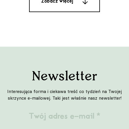
Zobacz więcej
do wnętrz
pełnych
charakteru”.
Design
Wnętrza
Newsletter
Architektura
Sztuka
Interesująca forma i ciekawa treść co tydzień na Twojej
skrzynce e-mailowej. Taki jest właśnie nasz newsletter!
Lifestyle
Podróże