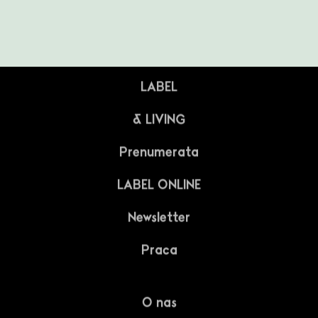
LABELBOARD
Projektant
Sklep
Architekt
LABEL
Student
& LIVING
Pasjonat
Prenumerata
LABEL ONLINE
Media
Newsletter
Praca
O nas