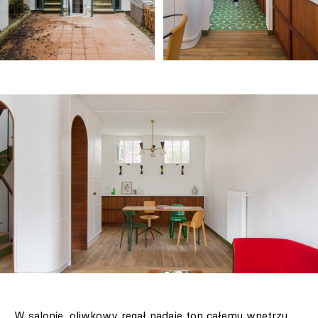
W salonie, oliwkowy regał nadaje ton całemu wnętrzu.