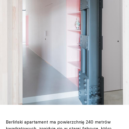
Berliński apartament ma powierzchnię 240 metrów
kwadratowych, znajduje się w starej fabryce, którą