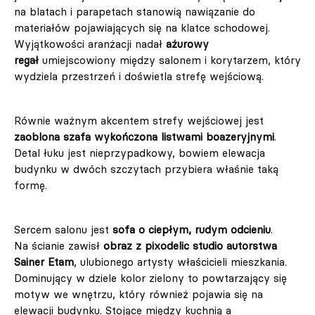
na blatach i parapetach stanowią nawiązanie do
materiałów pojawiających się na klatce schodowej.
Wyjątkowości aranżacji nadał
ażurowy
regał
umiejscowiony między salonem i korytarzem, który
wydziela przestrzeń i doświetla strefę wejściową.
Równie ważnym akcentem strefy wejściowej jest
zaoblona szafa wykończona listwami boazeryjnymi
.
Detal łuku jest nieprzypadkowy, bowiem elewacja
budynku w dwóch szczytach przybiera właśnie taką
formę.
Sercem salonu jest
sofa o ciepłym, rudym odcieniu
.
Na ścianie zawisł
obraz z pixodelic studio autorstwa
Sainer Etam
, ulubionego artysty właścicieli mieszkania.
Dominujący w dziele kolor zielony to powtarzający się
motyw we wnętrzu, który również pojawia się na
elewacji budynku. Stojące między kuchnią a