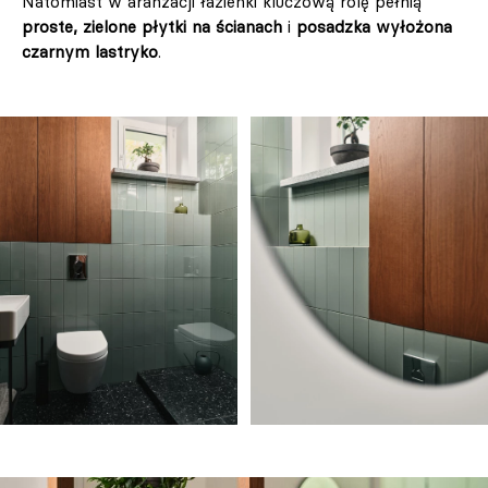
Natomiast w aranżacji łazienki kluczową rolę pełnią
proste, zielone płytki na ścianach
i
posadzka wyłożona
czarnym lastryko
.