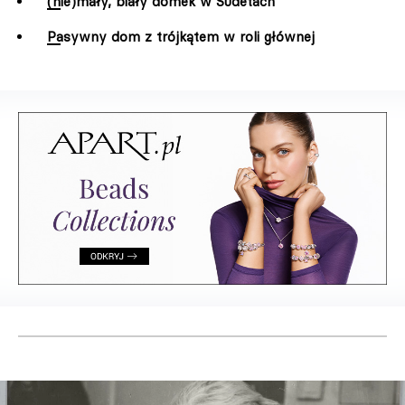
(nie)mały, biały domek w Sudetach
Pasywny dom z trójkątem w roli głównej