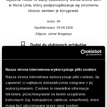
w Nova Lima, który podporządkowuje się stromemu
zboczu zamiast je korygować.
Autor:
IM
Opublikowano: 03.06.2026
Zdjęcia: Jomar Bragança
Dodaj do ulubionych artykułów
Dom stoi w Condomínio Arvoredo, w regionie Nova Lima
w Minas Gerais, gdzie gęsty Las Atlantycki spotyka się z
Nasza strona internetowa wykorzystuje pliki cookies
charakterystycznym, bardzo stromym ukształtowaniem
Nasza strona internetowa wykorzystuje pliki cookies, by
terenu. Projekt autorstwa pracowni Tetro musiał
zapewnić ci najlepsze doświadczenia związane z jej
zmierzyć się z różnicą wysokości i gęstą roślinnością, w
wykorzystaniem. Cookies to niewielkie informacje
której obok krzewów i liściastych drzew żyją ptaki i
tekstowe, przechowywane na twoim urządzeniu
dzikie zwierzęta. Pierwszy kontakt z działką pokazał, że
końcowym (np. komputerze, tablecie, smartfonie), które
to nie jest miejsce na klasyczne „wycinanie” skarpy, ale
mogą być odczytywane przez nasz system
na szukanie sposobu, by dom współistniał z tym, co