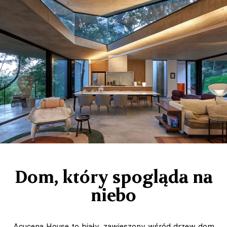
Dom, który spogląda na
niebo
Açucena House to biały, zawieszony wśród drzew dom