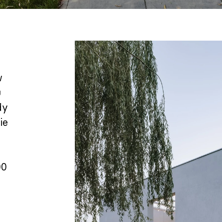
w
u
dy
ie
00