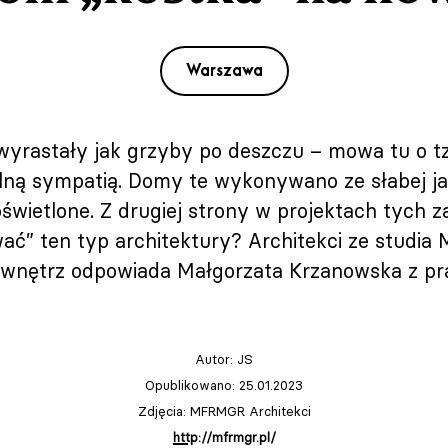
Warszawa
rastały jak grzyby po deszczu – mowa tu o tz
gólną sympatią. Domy te wykonywano ze słabej ja
oświetlone. Z drugiej strony w projektach tych
ć” ten typ architektury? Architekci ze studia
t wnętrz odpowiada Małgorzata Krzanowska z pra
Autor:
JS
Opublikowano: 25.01.2023
Zdjęcia: MFRMGR Architekci
http://mfrmgr.pl/