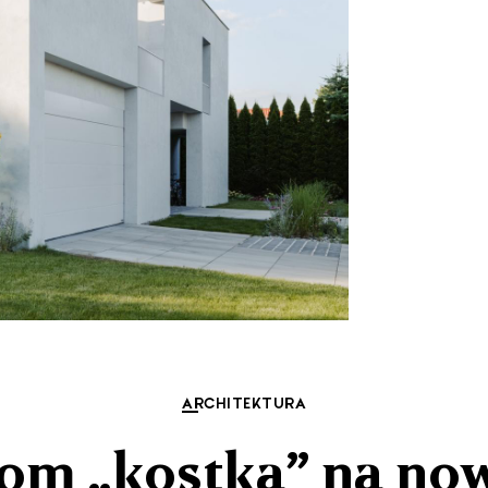
ARCHITEKTURA
om „kostka” na no