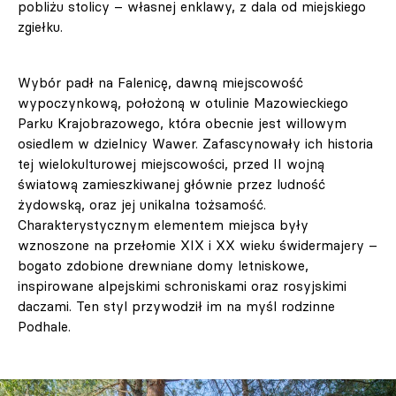
pobliżu stolicy – własnej enklawy, z dala od miejskiego
zgiełku.
Wybór padł na Falenicę, dawną miejscowość
wypoczynkową, położoną w otulinie Mazowieckiego
Parku Krajobrazowego, która obecnie jest willowym
osiedlem w dzielnicy Wawer. Zafascynowały ich historia
tej wielokulturowej miejscowości, przed II wojną
światową zamieszkiwanej głównie przez ludność
żydowską, oraz jej unikalna tożsamość.
Charakterystycznym elementem miejsca były
wznoszone na przełomie XIX i XX wieku świdermajery –
bogato zdobione drewniane domy letniskowe,
inspirowane alpejskimi schroniskami oraz rosyjskimi
daczami. Ten styl przywodził im na myśl rodzinne
Podhale.