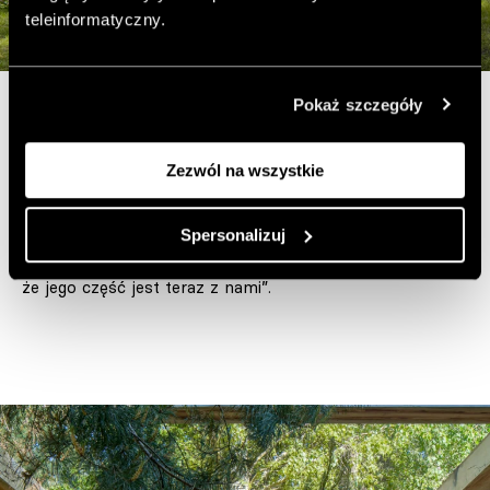
teleinformatyczny.
Pokaż szczegóły
„Wrażenie to potęgują pachnące, wykonane ze
świerkowego drewna, elementy domu. Przyjemny
Zezwól na wszystkie
zapach iglastego lasu, wydzielany przez świerkową
żywicę, wyczuwalny jest zwłaszcza latem” – mówi
Spersonalizuj
Daniel, właściciel domu. „A że drewno na budowę domu
specjalnie sprowadziliśmy z Podhala, to mamy poczucie,
że jego część jest teraz z nami”.