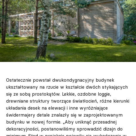
Ostatecznie powstał dwukondygnacyjny budynek
ukształtowany na rzucie w kształcie dwóch stykających
się ze sobą prostokątów. Lekkie, ozdobne loggie,
drewniane struktury tworzące światłocień, różne kierunki
układania desek na elewacji i inne wyróżniające
świdermajery detale znalazły się w zaprojektowanym
budynku w nowej formie. „Aby uniknąć przesadnej
dekoracyjności, postanowiliśmy sprowadzić dizajn do
minimum. Stąd w projekcie pojawiły się wykończenia w