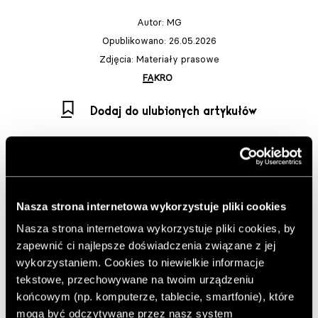
Autor:
MG
Opublikowano: 26.05.2026
Zdjęcia: Materiały prasowe
FAKRO
Dodaj do ulubionych artykułów
Jeszcze więcej światła
Nasza strona internetowa wykorzystuje pliki cookies
W domu zamontowano dwa
okna FAKRO do dachów
Nasza strona internetowa wykorzystuje pliki cookies, by
płaskich
. Pierwszym z nich jest model DXG P2 o
zapewnić ci najlepsze doświadczenia związane z jej
wymiarach 100x150. Jest to okno nieotwierane, którego
wykorzystaniem. Cookies to niewielkie informacje
główną funkcją jest doświetlenie wnętrza naturalnym
tekstowe, przechowywane na twoim urządzeniu
światłem. Drugi produkt to
okno DEG P2 Z-Wave
o
końcowym (np. komputerze, tablecie, smartfonie), które
wymiarach 120x220, zapewniające jeszcze większą ilość
mogą być odczytywane przez nasz system