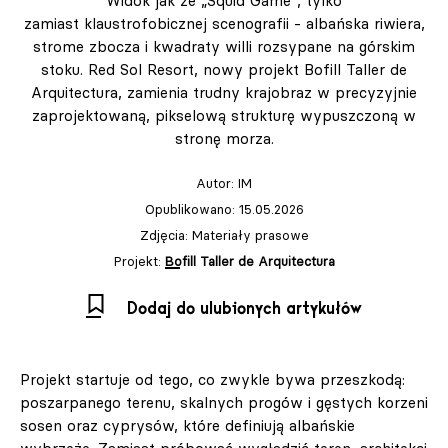
Widok jak ze „Squid Game”, tylko
zamiast klaustrofobicznej scenografii - albańska riwiera,
strome zbocza i kwadraty willi rozsypane na górskim
stoku. Red Sol Resort, nowy projekt Bofill Taller de
Arquitectura, zamienia trudny krajobraz w precyzyjnie
zaprojektowaną, pikselową strukturę wypuszczoną w
stronę morza.
Autor:
IM
Opublikowano: 15.05.2026
Zdjęcia: Materiały prasowe
Projekt:
Bofill Taller de Arquitectura
Dodaj do ulubionych artykułów
Projekt startuje od tego, co zwykle bywa przeszkodą:
poszarpanego terenu, skalnych progów i gęstych korzeni
sosen oraz cyprysów, które definiują albańskie