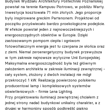
Budynek Wydziału Architektury Politechniki Poznańskiej
powstał na terenie Kampusu Piotrowo, w pobliżu Warty.
Inwestycja kosztowała 71 mln złotych. Jego proporcje
były inspirowane greckim Partenonem. Projektowi od
początku przyświecało bardzo proekologiczne podejście.
W efekcie powstał jeden z najnowocześniejszych i
energooszczędnych obiektów w Europie. Dzięki
zastosowanym pompom ciepła i ogniwom
fotowoltaicznym energia jest tu czerpana ze słońca oraz
z ziemi. Niemal zeroenergetyczny budynek przewyższa
w tym zakresie najnowsze wytyczne Unii Europejskiej.
Maksymalna energooszczędność była też głównym
założeniem architekta w zakresie iluminacji zewnętrznej -
cały system, złożony z dwóch instalacji nie mógł
przekroczyć 1 kW. Realizację powierzono polskiemu
producentowi lamp i kompleksowych systemów
oświetleniowych - firmie Lena Lighting.
Przy projektowaniu iluminacji zewnętrznej chciałem z
jednej strony nadać budynkowi unikalny charakter, a z
drugiej w harmonijny sposób podkreślić piękno