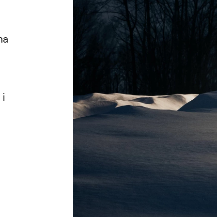
na
 i