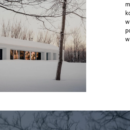
m
k
w
p
w