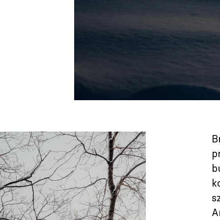
B
p
b
k
s
A