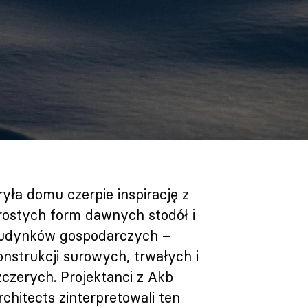
ryła domu czerpie inspirację z
rostych form dawnych stodół i
udynków gospodarczych –
onstrukcji surowych, trwałych i
zczerych. Projektanci z Akb
rchitects zinterpretowali ten