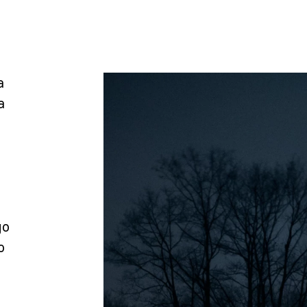
a
a
go
o