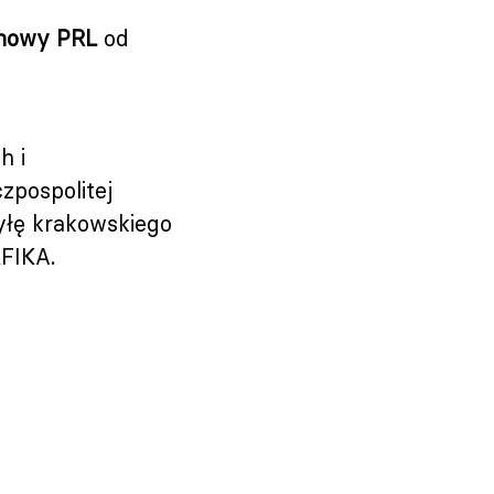
onowy PRL
od
h i
zpospolitej
yłę krakowskiego
FIKA.