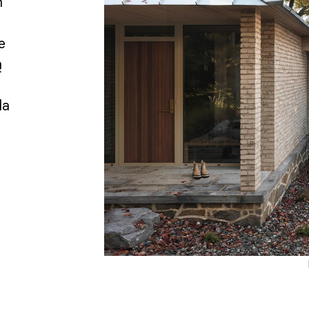
h
e
ą
la