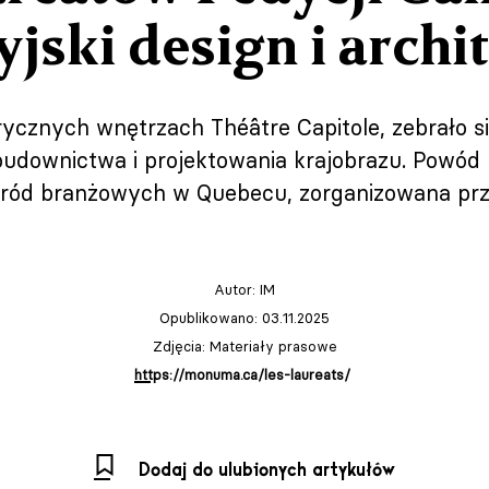
jski design i archi
orycznych wnętrzach Théâtre Capitole, zebrało s
 budownictwa i projektowania krajobrazu. Powód b
ód branżowych w Quebecu, zorganizowana przez
Autor:
IM
Opublikowano: 03.11.2025
Zdjęcia: Materiały prasowe
https://monuma.ca/les-laureats/
Dodaj do ulubionych artykułów