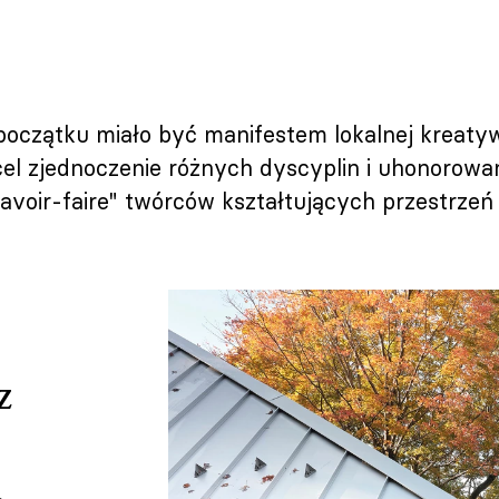
oczątku miało być manifestem lokalnej kreatywn
 cel zjednoczenie różnych dyscyplin i uhonorowa
savoir-faire" twórców kształtujących przestrze
z