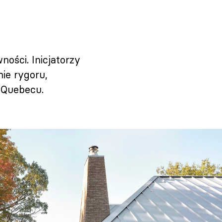
ości. Inicjatorzy
nie rygoru,
ń Quebecu.