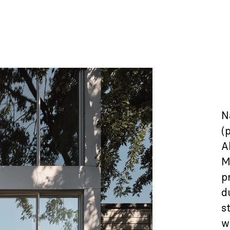
N
(
A
M
p
d
s
w