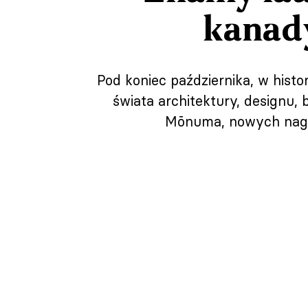
kanady
Pod koniec października, w hist
świata architektury, designu,
Mōnuma, nowych nagr