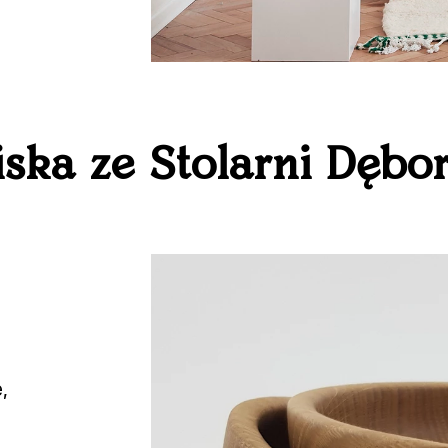
iska ze Stolarni Dębo
,