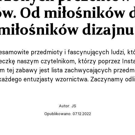
ów. Od miłośników d
miłośników dizajnu
amowite przedmioty i fascynujących ludzi, któ
czkę naszym czytelnikom, którzy poprzez Instag
em tej zabawy jest lista zachwycających przedmi
każdego entuzjasty wzornictwa. Zaczynamy odli
Autor:
JS
Opublikowano: 07.12.2022