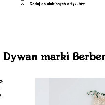
Dodaj do ulubionych artykułów
. Dywan marki Berbe
zł
ł
z,