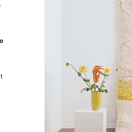
u
o
y
t