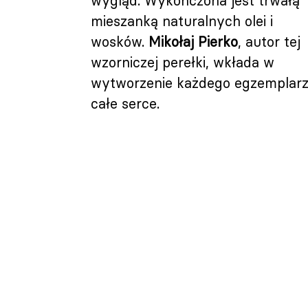
wygląd. Wykończona jest trwałą
mieszanką naturalnych olei i
wosków.
Mikołaj Pierko
, autor tej
wzorniczej perełki, wkłada w
wytworzenie każdego egzemplar
całe serce.