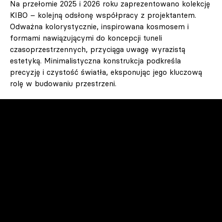
Na przełomie 2025 i 2026 roku zaprezentowano kolekcję
KIBO – kolejną odsłonę współpracy z projektantem.
Odważna kolorystycznie, inspirowana kosmosem i
formami nawiązującymi do koncepcji tuneli
czasoprzestrzennych, przyciąga uwagę wyrazistą
estetyką. Minimalistyczna konstrukcja podkreśla
precyzję i czystość światła, eksponując jego kluczową
rolę w budowaniu przestrzeni.
Istotnym rozdziałem w historii marki jest także
współpraca z Mikołajem Nicerem, założycielem studia
Nicer Design. To on zaprojektował kolekcję BONBON –
inspirowaną włoskimi landrynkami, o miękkich formach i
czterech charakterystycznych kolorach – oraz
najnowszą kolekcję FLASK, której premiera odbyła się w
lutym 2026. FLASK bazuje na czystym, opalowym szkle
i została zaprojektowana w duchu odpowiedzialnej
produkcji – wszystkie jej elementy można w pełni
poddać recyklingowi, bez użycia kleju czy trwałych