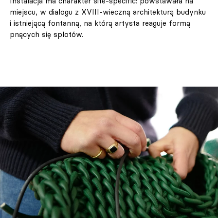
Instalacja ma charakter site‑specific: powstawała na
miejscu, w dialogu z XVIII‑wieczną architekturą budynku
i istniejącą fontanną, na którą artysta reaguje formą
pnących się splotów.