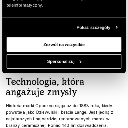
teleinformatyczny.
Autor:
MG
Opublikowano: 30.06.2026
Pokaż szczegóły
Zdjęcia: Materiały prasowe
Opoczno
Zezwól na wszystkie
Dodaj do ulubionych artykułów
Spersonalizuj
Technologia, która
angażuje zmysły
Historia marki Opoczno sięga aż do 1883 roku, kiedy
powstała jako Dziewulski i bracia Lange. Jest jedną z
najstarszych i najbardziej renomowanych marek w
branży ceramicznej. Ponad 140 lat doświadczenia,