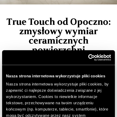
True Touch od Opoczno:
zmysłowy wymiar
ceramicznych
powierzchni
Miłość do detalu stała się impulsem do stworzenia
technologii True Touch – rozwiązania marki Opoczno,
Nasza strona internetowa wykorzystuje pliki cookies
które łączy pasję z zaawansowanymi procesami
produkcyjnymi. Dzięki niemu możliwe jest zestawianie
Nasza strona internetowa wykorzystuje pliki cookies, by
różnych struktur i wykończeń na jednej powierzchni,
zapewnić ci najlepsze doświadczenia związane z jej
tworząc zupełnie nowy wymiar estetyki, głębi i
wykorzystaniem. Cookies to niewielkie informacje
doświadczenia materiału.
tekstowe, przechowywane na twoim urządzeniu
końcowym (np. komputerze, tablecie, smartfonie), które
mogą być odczytywane przez nasz system
Artykuł sponsorowany