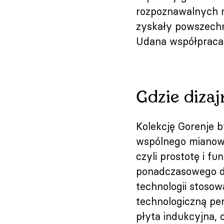
rozpoznawalnych ma
zyskały powszechne
Udana współpraca,
Gdzie dizaj
Kolekcję Gorenje b
wspólnego mianowni
czyli prostotę i fu
ponadczasowego di
technologii stoso
technologiczną per
płyta indukcyjna,