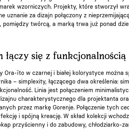
rek wzorniczych. Projekty, które stworzył wra
 uznanie za dizajn połączony z nieprzemijającą
 pomiędzy twórcą, a marką trwa już ponad dzies
n łączy się z funkcjonalnością
y Ora-ïto w czarnej i białej kolorystyce można 
ka – simplexity, łączącego dwa określenia: simp
nkcjonalność. Linia jest połączeniem minimalisty
zajnu charakterystycznego dla projektanta or
wanych przez markę Gorenje. Połączenie tych ce
fekcję i spójną kreację. W skład kolekcji wcho
 okap przyścienny i do zabudowy, chłodziarko-z