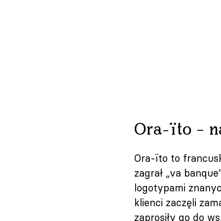
Ora-ïto – n
Ora-ïto to francus
zagrał „va banque”
logotypami znanyc
klienci zaczęli za
zaprosiły go do wsp