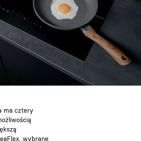
a ma cztery
możliwością
iększą
reaFlex, wybrane