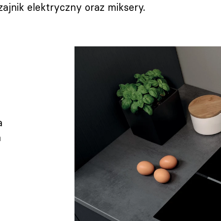
czajnik elektryczny oraz miksery.
a
a