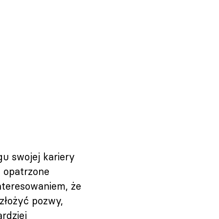
gu swojej kariery
y opatrzone
nteresowaniem, że
 złożyć pozwy,
rdziej