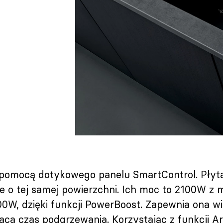
 pomocą dotykowego panelu SmartControl. Płyt
e o tej samej powierzchni. Ich moc to 2100W z 
00W, dzięki funkcji PowerBoost. Zapewnia ona w
aca czas podgrzewania. Korzystając z funkcji A