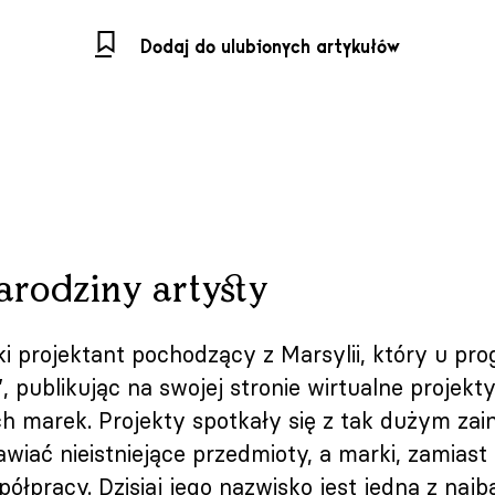
Dodaj do ulubionych artykułów
arodziny artysty
ki projektant pochodzący z Marsylii, który u pro
, publikując na swojej stronie wirtualne projekt
h marek. Projekty spotkały się z tak dużym zai
mawiać nieistniejące przedmioty, a marki, zamiast
ółpracy. Dzisiaj jego nazwisko jest jedną z najba