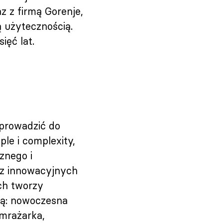
z z firmą Gorenje,
 użytecznością.
ięć lat.
sprowadzić do
le i complexity,
cznego i
az innowacyjnych
ch tworzy
dzą: nowoczesna
amrażarka,