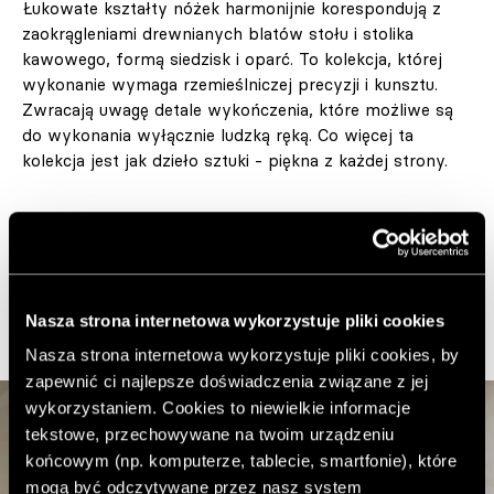
Łukowate kształty nóżek harmonijnie korespondują z
zaokrągleniami drewnianych blatów stołu i stolika
kawowego, formą siedzisk i oparć. To kolekcja, której
wykonanie wymaga rzemieślniczej precyzji i kunsztu.
Zwracają uwagę detale wykończenia, które możliwe są
do wykonania wyłącznie ludzką ręką. Co więcej ta
kolekcja jest jak dzieło sztuki - piękna z każdej strony.
W jej skład wchodzą: sofa, fotel, puf, stolik kawowy,
stół, krzesła. Łukowate nogi mogą być otapicerowane
tkaniną lub skórą. Kolory blatów stołu i stolika - do
wyboru.
Nasza strona internetowa wykorzystuje pliki cookies
Nasza strona internetowa wykorzystuje pliki cookies, by
zapewnić ci najlepsze doświadczenia związane z jej
wykorzystaniem. Cookies to niewielkie informacje
tekstowe, przechowywane na twoim urządzeniu
końcowym (np. komputerze, tablecie, smartfonie), które
mogą być odczytywane przez nasz system