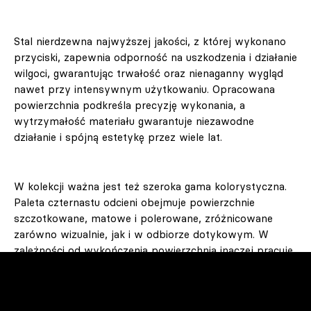
Stal nierdzewna najwyższej jakości, z której wykonano
przyciski, zapewnia odporność na uszkodzenia i działanie
wilgoci, gwarantując trwałość oraz nienaganny wygląd
nawet przy intensywnym użytkowaniu. Opracowana
powierzchnia podkreśla precyzję wykonania, a
wytrzymałość materiału gwarantuje niezawodne
działanie i spójną estetykę przez wiele lat.
W kolekcji ważna jest też szeroka gama kolorystyczna.
Paleta czternastu odcieni obejmuje powierzchnie
szczotkowane, matowe i polerowane, zróżnicowane
zarówno wizualnie, jak i w odbiorze dotykowym. W
zależności od wykończenia powierzchnia inaczej pracuje
ze światłem – rozprasza je lub odbija, zmieniając
sposób postrzegania detalu w przestrzeni. Dzięki temu
przyciski mogą pozostać tłem dla architektury wnętrza