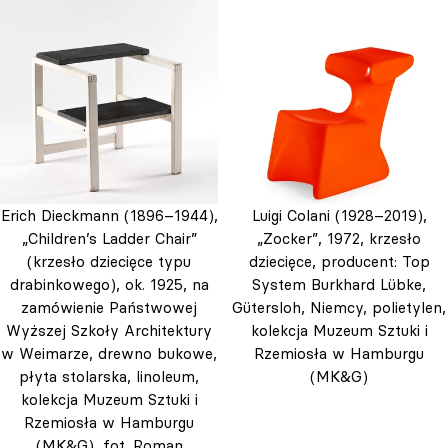
Erich Dieckmann (1896–1944),
Luigi Colani (1928–2019),
„Children’s Ladder Chair”
„Zocker”, 1972, krzesło
(krzesło dziecięce typu
dziecięce, producent: Top
drabinkowego), ok. 1925, na
System Burkhard Lübke,
zamówienie Państwowej
Gütersloh, Niemcy, polietylen,
Wyższej Szkoły Architektury
kolekcja Muzeum Sztuki i
w Weimarze, drewno bukowe,
Rzemiosła w Hamburgu
płyta stolarska, linoleum,
(MK&G)
kolekcja Muzeum Sztuki i
Rzemiosła w Hamburgu
(MK&G), fot. Roman