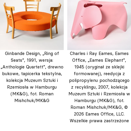
Ginbande Design, „Ring of
Charles i Ray Eames, Eames
Seats”, 1991, wersja:
Office, „Eames Elephant”,
„Anthologie Quartett”, drewno
1945 (oryginał ze sklejki
bukowe, tapicerka tekstylna,
formowanej), reedycja z
kolekcja Muzeum Sztuki i
polipropylenu pochodzącego
Rzemiosła w Hamburgu
z recyklingu, 2007, kolekcja
(MK&G), fot. Roman
Muzeum Sztuki i Rzemiosła w
Mishchuk/MK&G
Hamburgu (MK&G), fot.
Roman Mishchuk/MK&G, ©
2026 Eames Office, LLC.
Wszelkie prawa zastrzeżone