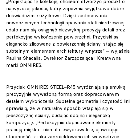
„Projektując tę kolekcję, chciałam stworzyć produkt o
najwyższej jakości, który zapewnia wyjątkowo dobre
doświadczenie użytkowe. Dzięki zastosowaniu
nowoczesnych technologii spawania stali nierdzewnej
udało nam się osiągnąć niezwykłą precyzję detali oraz
perfekcyjne wykończenie powierzchni. Przyciski są
elegancko zlicowane z powierzchnią ściany, stając się
subtelnym elementem architektury wnętrza” – wyjaśnia
Paulina Shacalis, Dyrektor Zarządzająca i Kreatywna
marki OMNIRES.
Przyciski OMNIRES STEEL–R45 wyróżniają się smukłą,
precyzyjnie wyważoną formą oraz dopracowanym
detalem wykończenia. Subtelna geometria i czystość linii
sprawiają, że w naturalny sposób wtapiają się w
płaszczyznę ściany, budując spójną i elegancką
kompozycję. „Perfekcyjnie dopasowane elementy
pracują miękko i niemal niewyczuwalnie, ujawniając
staranność, z jaką zaprojektowano ich wewnętrzne