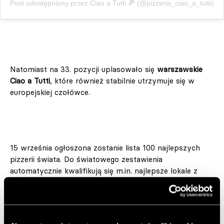
Post udostępniony przez Ciao a Tutti 🍕 (@pizzeria_ciao_a_tutti)
Natomiast na 33. pozycji uplasowało się
warszawskie
Ciao a Tutti
, które również stabilnie utrzymuje się w
europejskiej czołówce.
15 września ogłoszona zostanie lista 100 najlepszych
pizzerii świata. Do światowego zestawienia
automatycznie kwalifikują się m.in. najlepsze lokale z
rankingów regionalnych. Z europejskiej listy awans
otrzymało 20 najwyżej sklasyfikowanych pizzerii, w tym
polska Zielona Górka z 18. miejsca! Ponadto pięć
polskich lokali zostało wyróżnionych na liście „Excellent