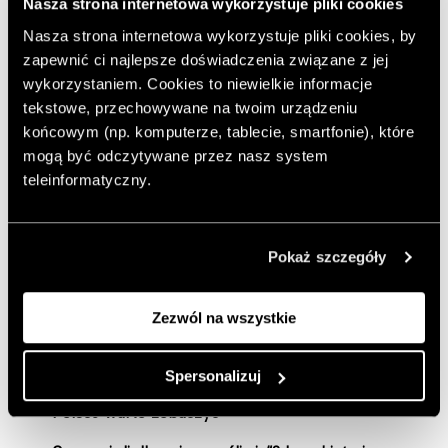
Nasza strona internetowa wykorzystuje pliki cookies
Pizzerias”. Są to:
Mąka i Woda
,
PEZZO
,
Pizzaiolo
oraz
SpaccaNapoli
w Warszawie, a także
Ostro.
w Gdańsku.
Nasza strona internetowa wykorzystuje pliki cookies, by
zapewnić ci najlepsze doświadczenia związane z jej
wykorzystaniem. Cookies to niewielkie informacje
Ranking powstał w 2017 roku, czyli wtedy, gdy sztuka
tekstowe, przechowywane na twoim urządzeniu
neapolitańskiego wypieku pizzy została wpisana na listę
końcowym (np. komputerze, tablecie, smartfonie), które
UNESCO. Europejskie zestawienie nie obejmuje Włoch.
mogą być odczytywane przez nasz system
Ojczyzna pizzy ma własny, osobny ranking
teleinformatyczny.
przygotowywany przez 50 Top Pizza, którego wyniki
zostaną ogłoszone 21 lipca podczas gali w Mediolanie.
Pokaż szczegóły
Zezwól na wszystkie
Zobacz też:
Spersonalizuj
Deszczowe wakacje? Sprawdź, które wystawy w
Polsce warto zobaczyć