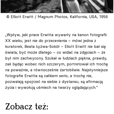
© Elliott Erwitt / Magnum Photos, Kalifornia, USA, 1956
„Wpływ, jaki prace Erwitta wywarły na kanon fotografii
XX wieku, jest nie do przecenienia – mówi jedna z
kuratorek, Beata Łyżwa-Sokół – Eliott Erwitt nie bał się
świata, być może dlatego – co widać na zdjęciach – że
był nim zachwycony. Szukał w ludziach piękna, prawdy,
zaś będąc wobec nich szczerym, portretował ich trochę
na poważnie, a równocześnie żartobliwie. Najsłynniejsze
fotografie Erwitta są całkiem serio, a trochę nie,
pozwalają spojrzeć na siebie z dystansu, są afirmacją
życia i wywołują uśmiech na twarzy oglądających.”
Zobacz też: