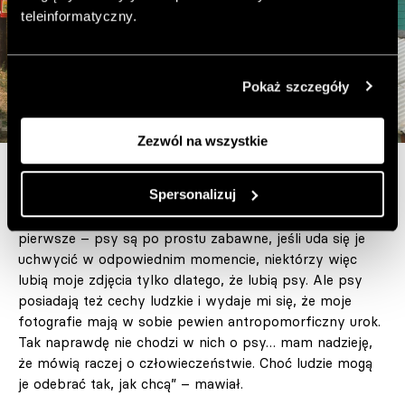
teleinformatyczny.
Pokaż szczegóły
Zezwól na wszystkie
© Elliott Erwitt / Magnum Photos, Polska, 1964
Spersonalizuj
„Zdjęcia psów oddziałują na dwóch poziomach. Po
pierwsze – psy są po prostu zabawne, jeśli uda się je
uchwycić w odpowiednim momencie, niektórzy więc
lubią moje zdjęcia tylko dlatego, że lubią psy. Ale psy
posiadają też cechy ludzkie i wydaje mi się, że moje
fotografie mają w sobie pewien antropomorficzny urok.
Tak naprawdę nie chodzi w nich o psy… mam nadzieję,
że mówią raczej o człowieczeństwie. Choć ludzie mogą
je odebrać tak, jak chcą” – mawiał.