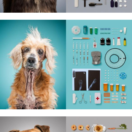
& Living 40.
„Dom bardziej
Twój. Odważ się
urządzić go
inaczej. Kolor,
sztuka i
rzemiosło jako
punkt wyjścia
do wnętrz
pełnych
charakteru”.