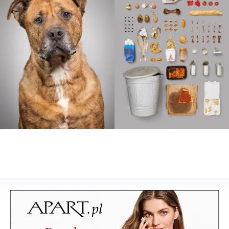
Design
Wnętrza
Architektura
Sztuka
Lifestyle
Podróże
LABELBOARD
Sklep
LABEL