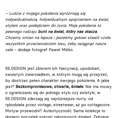
– Ludzie z mojego pokolenia wyróżniają się
indywidualnością. Indywidualnym spojrzeniem na świat,
stylem oraz podejściem do życia. Moje pokolenie to
pewnego rodzaju
bunt na świat, który nas otacza
.
Chcemy zmian na lepsze i jesteśmy gotowi stawić czoła
wszystkim przeciwnościom losu, żeby osiągnąć nasze
cele
– dodaje fotograf Paweł Miśko.
RE.DESIGN jest zbiorem ich fascynacji, upodobań,
swoistym zwierciadłem, w którym mogą się przejrzeć,
by dostrzec pełen charakter swojego pokolenia. A jakie
jest?
Bezkompromisowe, otwarte, śmiałe
. Nie ma mowy
o ograniczaniu się do jednego stylu czy estetyki, w
RE.DESIGN zderzają się najróżniejsze nurty: od
rękodzieła przez vintage, streetwear, aż po cottagecore.
Motyw przewodni? Autentyczność. Sama kolekcja to
dopiero początek szerzej zakrojonych działań. Zebrane