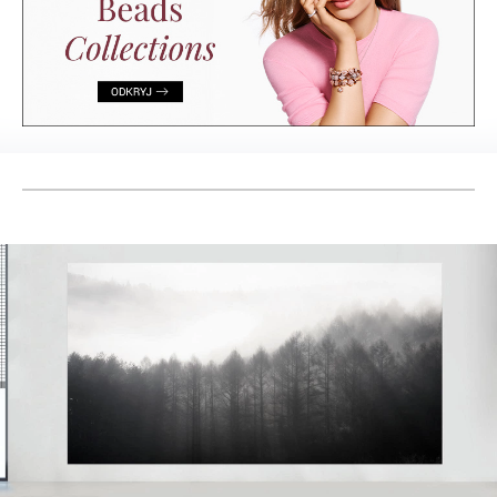
& LIVING
Prenumerata
LABEL ONLINE
Newsletter
Praca
O nas
Kontakt
Marketing / Reklama
FAQ