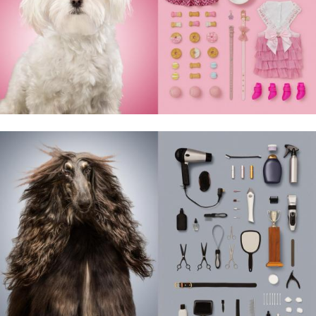
„Sztuka
zatrzymywania
lata”.
Niezapomniane
podróże,
architektura
światła i koloru,
przedmioty,
które chce się
oglądać w
nieskończoność