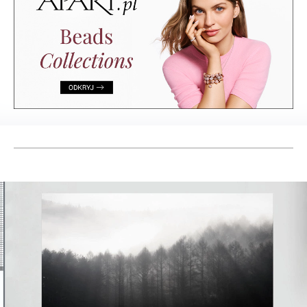
Lifestyle
Podróże
LABELBOARD
Sklep
LABEL
& LIVING
Prenumerata
LABEL ONLINE
Newsletter