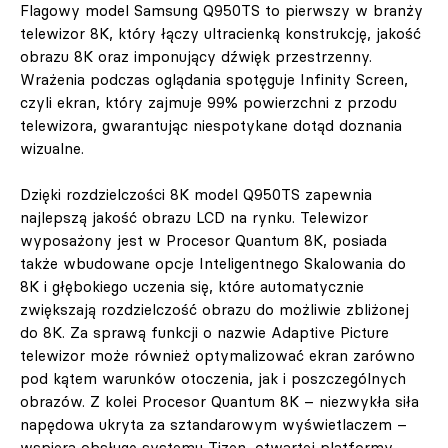
Flagowy model Samsung Q950TS to pierwszy w branży
telewizor 8K, który łączy ultracienką konstrukcję, jakość
obrazu 8K oraz imponujący dźwięk przestrzenny.
Wrażenia podczas oglądania spotęguje Infinity Screen,
czyli ekran, który zajmuje 99% powierzchni z przodu
telewizora, gwarantując niespotykane dotąd doznania
wizualne.
Dzięki rozdzielczości 8K model Q950TS zapewnia
najlepszą jakość obrazu LCD na rynku. Telewizor
wyposażony jest w Procesor Quantum 8K, posiada
także wbudowane opcje Inteligentnego Skalowania do
8K i głębokiego uczenia się, które automatycznie
zwiększają rozdzielczość obrazu do możliwie zbliżonej
do 8K. Za sprawą funkcji o nazwie Adaptive Picture
telewizor może również optymalizować ekran zarówno
pod kątem warunków otoczenia, jak i poszczególnych
obrazów. Z kolei Procesor Quantum 8K – niezwykła siła
napędowa ukryta za sztandarowym wyświetlaczem –
wspiera obsługę systemu Tizen, otwartej platformy