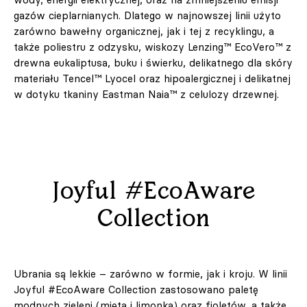
gazów cieplarnianych. Dlatego w najnowszej linii użyto
zarówno bawełny organicznej, jak i tej z recyklingu, a
także poliestru z odzysku, wiskozy Lenzing™ EcoVero™ z
drewna eukaliptusa, buku i świerku, delikatnego dla skóry
materiału Tencel™ Lyocel oraz hipoalergicznej i delikatnej
w dotyku tkaniny Eastman Naia™ z celulozy drzewnej.
Joyful #EcoAware
Collection
Ubrania są lekkie – zarówno w formie, jak i kroju. W linii
Joyful #EcoAware Collection zastosowano paletę
modnych zieleni (mięta i limonka) oraz fioletów, a także