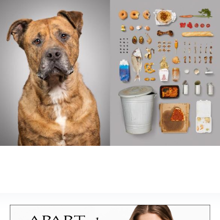
inaczej. Kolor,
sztuka i
rzemiosło jako
punkt wyjścia
do wnętrz
pełnych
charakteru”.
Design
Wnętrza
Architektura
Sztuka