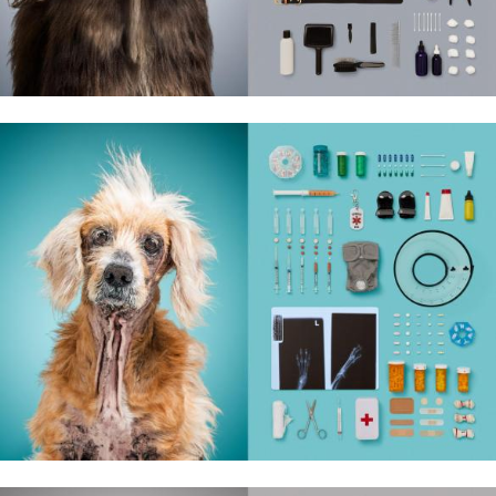
które chce się
oglądać w
nieskończoność
& Living 40.
„Dom bardziej
Twój. Odważ się
urządzić go