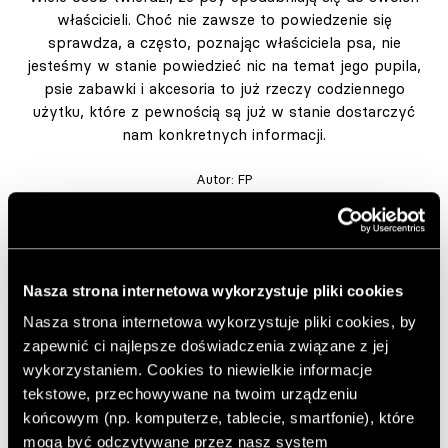
właścicieli. Choć nie zawsze to powiedzenie się
sprawdza, a często, poznając właściciela psa, nie
jesteśmy w stanie powiedzieć nic na temat jego pupila,
psie zabawki i akcesoria to już rzeczy codziennego
użytku, które z pewnością są już w stanie dostarczyć
nam konkretnych informacji.
Autor:
FP
Opublikowano: 01.07.2021
Zdjęcia: http://www.aliciariusphotography.com
Dodaj do ulubionych artykułów
Nasza strona internetowa wykorzystuje pliki cookies
Nasza strona internetowa wykorzystuje pliki cookies, by
zapewnić ci najlepsze doświadczenia związane z jej
Autorką tego cyklu zdjęć jest fotografka i miłośniczka
wykorzystaniem. Cookies to niewielkie informacje
psów –
Alicia Rius
. W serii „A Dogs Life” artystka skupia
tekstowe, przechowywane na twoim urządzeniu
się na pokazaniu psów i rzeczy, którymi na codzień są
otoczone. Dzięki temu jest w stanie lepiej poznać
końcowym (np. komputerze, tablecie, smartfonie), które
konkretne zwierzę i zaprezentować jego codzienne
mogą być odczytywane przez nasz system