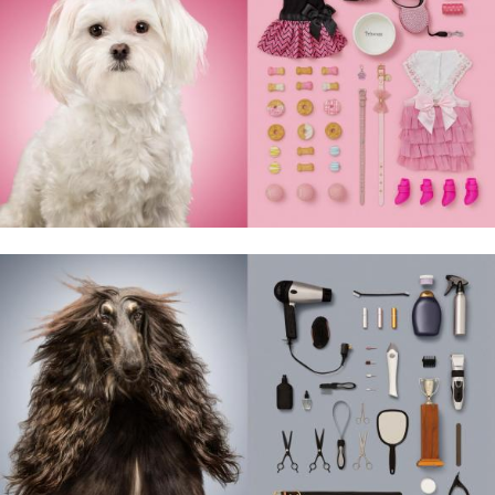
LABEL 78 –
„Sztuka
zatrzymywania
lata”.
Niezapomniane
podróże,
architektura
światła i koloru,
przedmioty,