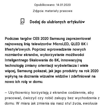
Opublikowano: 14.01.2020
Zdjęcia: materiały prasowe
Regulamin
Polityka prywatności
Dodaj do ulubionych artykułów
Podczas targów CES 2020 Samsung zaprezentował
najnowszą linię telewizorów MicroLED, QLED 8K i
lifestyle’owych. Poprzez wprowadzenie nowych
rozmiarów ekranów, wykorzystanie możliwości
Inteligentnego Skalowania do 8K, innowacyjną
©2010-2026 LabelPunks. Delivered with ❤️ by
technologię zmiany orientacji wyświetlacza i wiele
Empressia
x
TZKE
więcej, Samsung pokazał, jak jego produkty na rok 2020
wpłyną na doznania wizualne widzów i zdefiniował na
nowo ich rolę w domu.
– Użytkownicy korzystają z ekranów codziennie, aby
pracować, ćwiczyć czy robić zakupy bez wychodzenia z
domu. W miarę jak zmienia się nasz styl życia, ewoluuje