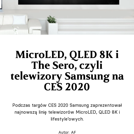
Praca
O nas
Kontakt
MicroLED, QLED 8K i
Marketing / Reklama
The Sero, czyli
FAQ
telewizory Samsung na
CES 2020
Podczas targów CES 2020 Samsung zaprezentował
najnowszą linię telewizorów MicroLED, QLED 8K i
lifestyle’owych.
PL
EN
Autor:
AF