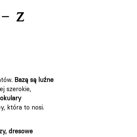
– z
ntów.
Bazą są luźne
ej szerokie,
okulary
, która to nosi.
uzy, dresowe