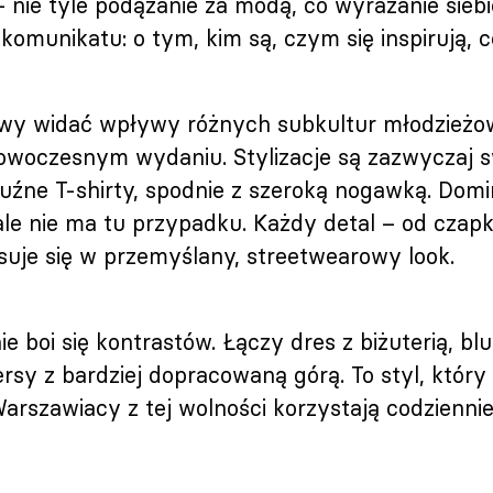
– nie tyle podążanie za modą, co wyrażanie siebi
komunikatu: o tym, kim są, czym się inspirują, co
wy widać wpływy różnych subkultur młodzieżo
owoczesnym wydaniu. Stylizacje są zazwyczaj 
luźne T-shirty, spodnie z szeroką nogawką. Dom
le nie ma tu przypadku. Każdy detal – od czapk
suje się w przemyślany, streetwearowy look.
e boi się kontrastów. Łączy dres z biżuterią, bl
rsy z bardziej dopracowaną górą. To styl, który
rszawiacy z tej wolności korzystają codziennie