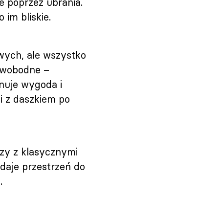
e poprzez ubrania.
 im bliskie.
wych, ale wszystko
swobodne –
inuje wygoda i
i z daszkiem po
uzy z klasycznymi
 daje przestrzeń do
.