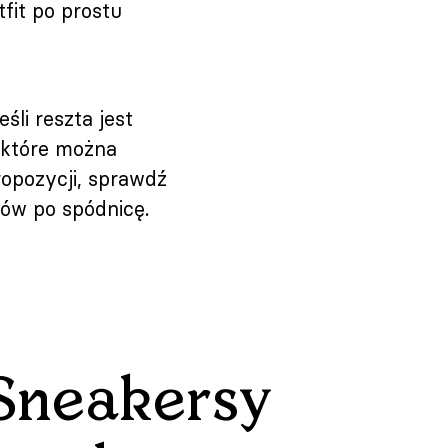
tfit po prostu
śli reszta jest
 które można
ropozycji, sprawdź
rów po spódnicę.
Sneakersy