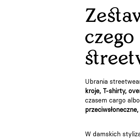
Zesta
czego 
street
Ubrania streetwea
kroje, T-shirty, o
czasem cargo albo
przeciwsłoneczne, 
W damskich styliz