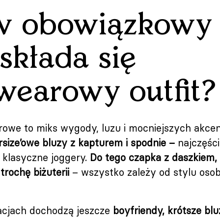
w obowiązkowy 
składa się
wearowy outfit?
rowe to miks wygody, luzu i mocniejszych akce
versize’owe bluzy z kapturem i spodnie –
najczęści
 klasyczne joggery.
Do tego czapka z daszkiem, 
trochę biżuterii
– wszystko zależy od stylu osoby
acjach dochodzą jeszcze
boyfriendy, krótsze bl