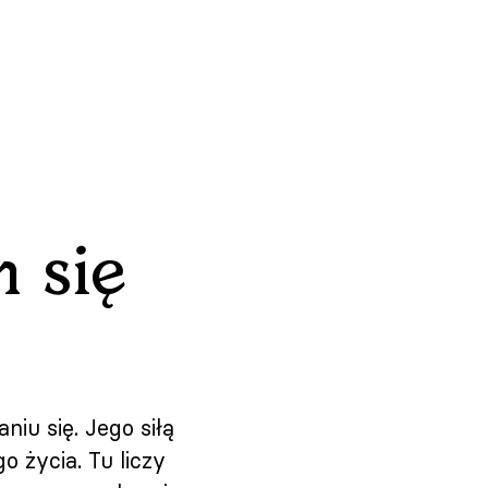
m się
niu się. Jego siłą
o życia. Tu liczy