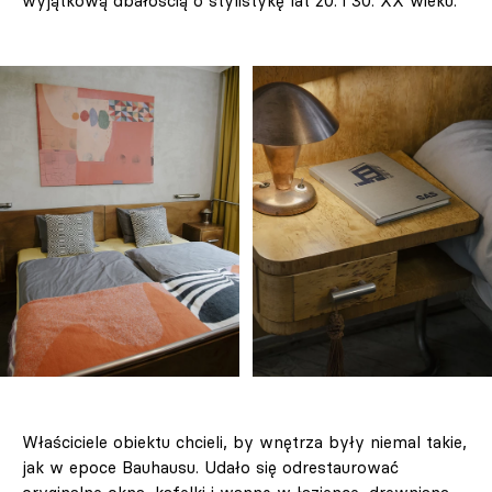
wyjątkową dbałością o stylistykę lat 20. i 30. XX wieku.
Właściciele obiektu chcieli, by wnętrza były niemal takie,
jak w epoce Bauhausu. Udało się odrestaurować