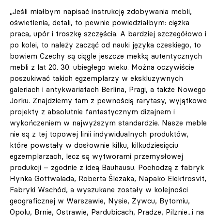
„Jeśli miałbym napisać instrukcję zdobywania mebli,
oświetlenia, detali, to pewnie powiedziałbym: ciężka
praca, upór i troszkę szczęścia. A bardziej szczegółowo i
po kolei, to należy zacząć od nauki języka czeskiego, to
bowiem Czechy są ciągle jeszcze mekką autentycznych
mebli z lat 20. 30. ubiegłego wieku. Można oczywiście
poszukiwać takich egzemplarzy w ekskluzywnych
galeriach i antykwariatach Berlina, Pragi, a także Nowego
Jorku. Znajdziemy tam z pewnością rarytasy, wyjątkowe
projekty z absolutnie fantastycznym dizajnem i
wykończeniem w najwyższym standardzie. Nasze meble
nie są z tej topowej linii indywidualnych produktów,
które powstały w dosłownie kilku, kilkudziesięciu
egzemplarzach, lecz są wytworami przemysłowej
produkcji – zgodnie z ideą Bauhausu. Pochodzą z fabryk
Hynka Gottwalada, Roberta Ślezaka, Napako Elektrosvit,
Fabryki Wschód, a wyszukane zostały w kolejności
geograficznej w Warszawie, Nysie, Żywcu, Bytomiu,
Opolu, Brnie, Ostrawie, Pardubicach, Pradze, Pilznie...i na