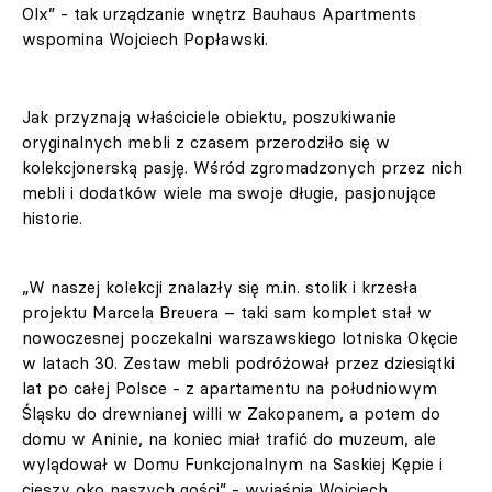
Olx” - tak urządzanie wnętrz Bauhaus Apartments
wspomina Wojciech Popławski.
Jak przyznają właściciele obiektu, poszukiwanie
oryginalnych mebli z czasem przerodziło się w
kolekcjonerską pasję. Wśród zgromadzonych przez nich
mebli i dodatków wiele ma swoje długie, pasjonujące
historie.
„W naszej kolekcji znalazły się m.in. stolik i krzesła
projektu Marcela Breuera – taki sam komplet stał w
nowoczesnej poczekalni warszawskiego lotniska Okęcie
w latach 30. Zestaw mebli podróżował przez dziesiątki
lat po całej Polsce - z apartamentu na południowym
Śląsku do drewnianej willi w Zakopanem, a potem do
domu w Aninie, na koniec miał trafić do muzeum, ale
wylądował w Domu Funkcjonalnym na Saskiej Kępie i
cieszy oko naszych gości” - wyjaśnia Wojciech