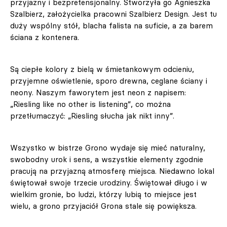
przyjazny i bezpretensjonalny. Stworzyła go Agnieszka
Szalbierz, założycielka pracowni Szalbierz Design. Jest tu
duży wspólny stół, blacha falista na suficie, a za barem
ściana z kontenera.
Są ciepłe kolory z bielą w śmietankowym odcieniu,
przyjemne oświetlenie, sporo drewna, ceglane ściany i
neony. Naszym faworytem jest neon z napisem:
„Riesling like no other is listening”, co można
przetłumaczyć: „Riesling słucha jak nikt inny”.
Wszystko w bistrze Grono wydaje się mieć naturalny,
swobodny urok i sens, a wszystkie elementy zgodnie
pracują na przyjazną atmosferę miejsca. Niedawno lokal
świętował swoje trzecie urodziny. Świętował długo i w
wielkim gronie, bo ludzi, którzy lubią to miejsce jest
wielu, a grono przyjaciół Grona stale się powiększa.