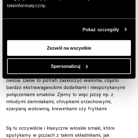
Inspiracją dla wyglądu lokalu była włoska gościnność i
teleinformatyczny.
kultura streetfoodu. Uwagę zwracają tu wspaniałe
wyraziste kobaltowe akcenty kolorystyczne, a także
szlachetne materiały wykończeniowe – granit, marmur i
Pokaż szczegóły
lastryko. Wnętrze ożywiają neony i rośliny, które
ustawiono na specjalnej kratownicy zamocowanej do
wysokiego sufitu.
Zezwól na wszystkie
W Przyjemności serwuje się pizzę w kalifornijskim stylu,
Spersonalizuj
na mocno napowietrzonym, długo dojrzewającym
cieście. Danie to potrafi zaskoczyć wieloma, często
bardzo ekstrawaganckimi dodatkami i niespotykanymi
połączeniami smaków. Zjemy tu więc pizzę np. z
młodymi ziemniakami, chrupkami orzechowymi,
szarpaną wołowiną, krewetkami czy frytkami.
Są tu oczywiście i klasyczne włoskie smaki, które
spotykamy w pizzach z takimi składnikami, jak