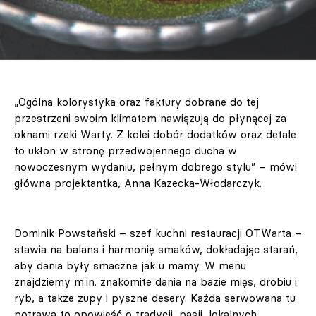
„Ogólna kolorystyka oraz faktury dobrane do tej
przestrzeni swoim klimatem nawiązują do płynącej za
oknami rzeki Warty. Z kolei dobór dodatków oraz detale
to ukłon w stronę przedwojennego ducha w
nowoczesnym wydaniu, pełnym dobrego stylu” – mówi
główna projektantka, Anna Kazecka-Włodarczyk.
Dominik Powstański – szef kuchni restauracji OT.Warta –
stawia na balans i harmonię smaków, dokładając starań,
aby dania były smaczne jak u mamy. W menu
znajdziemy m.in. znakomite dania na bazie mięs, drobiu i
ryb, a także zupy i pyszne desery. Każda serwowana tu
potrawa to opowieść o tradycji, pasji, lokalnych