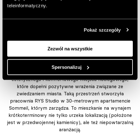
wypad do Wrocławia
teleinformatyczny.
Pokaż szczegóły
Wrocław
Zezwól na wszystkie
City break we Wrocławiu? Dlaczego nie! Wiosną stolica
Dolnego Śląska wiosną prezentuje się szczególnie
Spersonalizuj
atrakcyjnie. Przed pobytem warto zadbać o wynajęcie
estetycznego i komfortowego miejsca noclegowego,
które dopełni pozytywne wrażenia związane ze
zwiedzaniem miasta. Taką przestrzeń stworzyła
pracownia RYS Studio w 30-metrowym apartamencie
Sommeil, którym zarządza. To mieszkanie na wynajem
krótkoterminowy nie tylko urzeka lokalizacją (położone
jest w przedwojennej kamienicy), ale też niepowtarzalną
aranżacją.