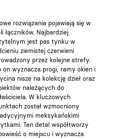
owe rozwiązania pojawiają się w
oli łączników. Najbardziej
zytelnym jest pas tynku w
dcieniu ziemistej czerwieni
rowadzony przez kolejne strefy.
o on wyznacza progi, ramy okien i
ycina nisze na kolekcję dzieł oraz
biektów należących do
łaściciela. W kluczowych
unktach został wzmocniony
radycyjnymi meksykańskimi
łytkami. Ten detal współtworzy
powieść o miejscu i wyznacza