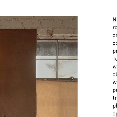
N
r
c
o
p
T
w
o
w
p
t
p
o