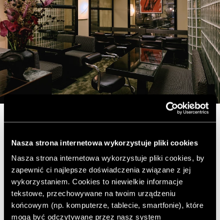
Japonia we francuskim
Nasza strona internetowa wykorzystuje pliki cookies
wydaniu. Nowy sushi
Nasza strona internetowa wykorzystuje pliki cookies, by
bar na mapie Paryża
zapewnić ci najlepsze doświadczenia związane z jej
wykorzystaniem. Cookies to niewielkie informacje
tekstowe, przechowywane na twoim urządzeniu
końcowym (np. komputerze, tablecie, smartfonie), które
Paryż
mogą być odczytywane przez nasz system