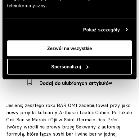
teleinformatyczny.
Nowy lokal z kuchnią japońską przy ulicy Marché Saint-
Honoré łączy kameralny sushi bar z wine barem i
Pokaż szczegóły
dopracowanym wnętrzem projektu Fanny Perrier.
Autor:
IS
Zezwól na wszystkie
Opublikowano: 09.01.2026
Zdjęcia: Victor Jacques, Robin Lefebvre
Spersonalizuj
https://fannyperrier.com/
Dodaj do ulubionych artykułów
Jesienią zeszłego roku BAR OMI zadebiutował przy jako
nowy projekt kulinarny Arthura i Laetitii Cohen. Po lokalu
Onii-San w Marais i Ojii w Saint-Germain-des-Prés
twórcy wrócili na prawy brzeg Sekwany z autorską
formułą, która łączy sushi bar i wine bar w jednej