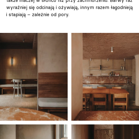
także inaczej w słońcu niż przy zachmurzeniu. Barwy raz
wyraźniej się odcinają i ożywiają, innym razem łagodnieją
i stapiają – zależnie od pory.