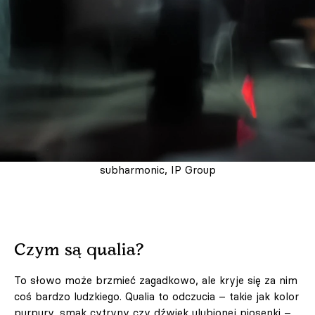
subharmonic, IP Group
Czym są qualia?
To słowo może brzmieć zagadkowo, ale kryje się za nim
coś bardzo ludzkiego. Qualia to odczucia – takie jak kolor
purpury, smak cytryny czy dźwięk ulubionej piosenki –