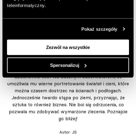
teleinformatyczny.
Daniel Kowacki mówi,
dlaczego o swojej
twórczości warto
Pokaż szczegóły
„krzyczeć”
Zezwól na wszystkie
Artystę Daniela Kowackiego cechuje wrażliwość, która
Spersonalizuj
pomaga mu uchwycić na obrazach beztroskę
dzieciństwa. Jest też bacznym obserwatorem, co
umożliwia mu wierne portretowanie świateł i cieni, które
można czasem dostrzec na ścianach i podłogach.
Jednocześnie twardo stąpa po ziemi, przyznając, że
sztuka to również biznes. Nie boi się odrzucenia, co
pozwala mu zdobywać wymarzone zlecenia. Poznajcie
go bliżej!
Autor:
JS