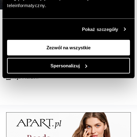
teleinformatyczny.
Jakub Wasilewski, 30x40cm
Pokaż szczegóły
Wszystkie przedstawione w artykule prace będzie
można licytować podczas aukcji.
Zezwól na wszystkie
Więcej:
Spersonalizuj
Aukcja Marzeń