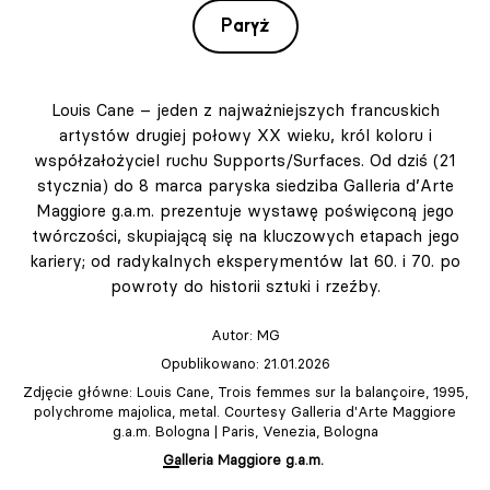
Paryż
Louis Cane – jeden z najważniejszych francuskich
artystów drugiej połowy XX wieku, król koloru i
współzałożyciel ruchu Supports/Surfaces. Od dziś (21
stycznia) do 8 marca paryska siedziba Galleria d’Arte
Maggiore g.a.m. prezentuje wystawę poświęconą jego
twórczości, skupiającą się na kluczowych etapach jego
kariery; od radykalnych eksperymentów lat 60. i 70. po
powroty do historii sztuki i rzeźby.
Autor:
MG
Opublikowano: 21.01.2026
Zdjęcie główne: Louis Cane, Trois femmes sur la balançoire, 1995,
polychrome majolica, metal. Courtesy Galleria d'Arte Maggiore
g.a.m. Bologna | Paris, Venezia, Bologna
Galleria Maggiore g.a.m.