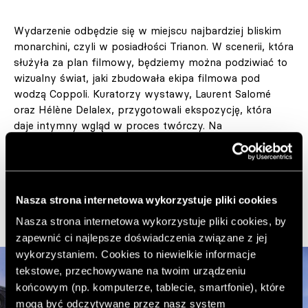
Wydarzenie odbędzie się w miejscu najbardziej bliskim
monarchini, czyli w posiadłości Trianon. W scenerii, która
służyła za plan filmowy, będziemy można podziwiać to
wizualny świat, jaki zbudowała ekipa filmowa pod
wodzą Coppoli. Kuratorzy wystawy, Laurent Salomé
oraz Hélène Delalex, przygotowali ekspozycję, która
daje intymny wgląd w proces twórczy. Na
zwiedzających czekać będą oryginalne, nagrodzone
Oscarem kostiumy autorstwa Mileny Canonero, w tym
buty zaprojektowane przez Manolo Blahnika.
Nasza strona internetowa wykorzystuje pliki cookies
Nasza strona internetowa wykorzystuje pliki cookies, by
zapewnić ci najlepsze doświadczenia związane z jej
wykorzystaniem. Cookies to niewielkie informacje
tekstowe, przechowywane na twoim urządzeniu
końcowym (np. komputerze, tablecie, smartfonie), które
mogą być odczytywane przez nasz system