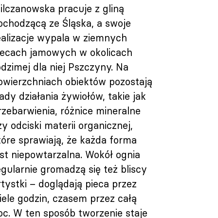
ilczanowska pracuje z gliną
ochodzącą ze Śląska, a swoje
ealizacje wypala w ziemnych
iecach jamowych w okolicach
odzimej dla niej Pszczyny. Na
owierzchniach obiektów pozostają
lady działania żywiołów, takie jak
rzebarwienia, różnice mineralne
zy odciski materii organicznej,
tóre sprawiają, że każda forma
est niepowtarzalna. Wokół ognia
egularnie gromadzą się też bliscy
rtystki – doglądają pieca przez
iele godzin, czasem przez całą
oc. W ten sposób tworzenie staje