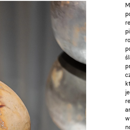
M
p
r
p
r
p
ś
p
c
k
j
r
a
w
n