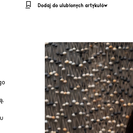
Dodaj do ulubionych artykułów
go
ą.
ku