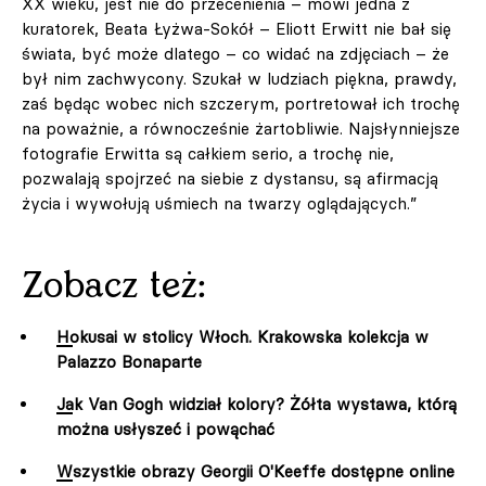
XX wieku, jest nie do przecenienia – mówi jedna z
kuratorek, Beata Łyżwa-Sokół – Eliott Erwitt nie bał się
świata, być może dlatego – co widać na zdjęciach – że
był nim zachwycony. Szukał w ludziach piękna, prawdy,
zaś będąc wobec nich szczerym, portretował ich trochę
na poważnie, a równocześnie żartobliwie. Najsłynniejsze
fotografie Erwitta są całkiem serio, a trochę nie,
pozwalają spojrzeć na siebie z dystansu, są afirmacją
życia i wywołują uśmiech na twarzy oglądających.”
Zobacz też:
Hokusai w stolicy Włoch. Krakowska kolekcja w
Palazzo Bonaparte
Jak Van Gogh widział kolory? Żółta wystawa, którą
można usłyszeć i powąchać
Wszystkie obrazy Georgii O'Keeffe dostępne online