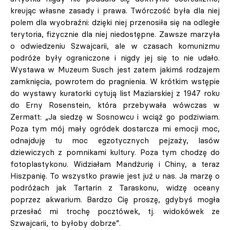
kreując własne zasady i prawa. Twórczość była dla niej
polem dla wyobraźni: dzięki niej przenosiła się na odległe
terytoria, fizycznie dla niej niedostępne. Zawsze marzyła
o odwiedzeniu Szwajcarii, ale w czasach komunizmu
podróże były ograniczone i nigdy jej się to nie udało.
Wystawa w Muzeum Susch jest zatem jakimś rodzajem
zamknięcia, powrotem do pragnienia. W krótkim wstępie
do wystawy kuratorki cytują list Maziarskiej z 1947 roku
do Erny Rosenstein, która przebywała wówczas w
Zermatt: „Ja siedzę w Sosnowcu i wciąż go podziwiam.
Poza tym mój mały ogródek dostarcza mi emocji moc,
odnajduję tu moc egzotycznych pejzaży, lasów
dziewiczych z pomnikami kultury. Poza tym chodzę do
fotoplastykonu. Widziałam Mandżurię i Chiny, a teraz
Hiszpanię. To wszystko prawie jest już u nas. Ja marzę o
podróżach jak Tartarin z Taraskonu, widzę oceany
poprzez akwarium. Bardzo Cię proszę, gdybyś mogła
przesłać mi trochę pocztówek, tj. widokówek ze
Szwajcarii, to byłoby dobrze”.