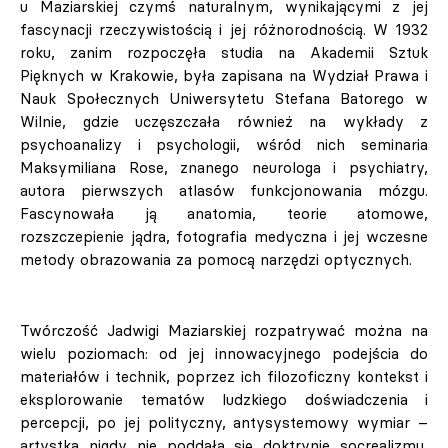
u Maziarskiej czymś naturalnym, wynikającymi z jej
fascynacji rzeczywistością i jej różnorodnością. W 1932
roku, zanim rozpoczęła studia na Akademii Sztuk
Pięknych w Krakowie, była zapisana na Wydział Prawa i
Nauk Społecznych Uniwersytetu Stefana Batorego w
Wilnie, gdzie uczęszczała również na wykłady z
psychoanalizy i psychologii, wśród nich seminaria
Maksymiliana Rose, znanego neurologa i psychiatry,
autora pierwszych atlasów funkcjonowania mózgu.
Fascynowała ją anatomia, teorie atomowe,
rozszczepienie jądra, fotografia medyczna i jej wczesne
metody obrazowania za pomocą narzędzi optycznych.
Twórczość Jadwigi Maziarskiej rozpatrywać można na
wielu poziomach: od jej innowacyjnego podejścia do
materiałów i technik, poprzez ich filozoficzny kontekst i
eksplorowanie tematów ludzkiego doświadczenia i
percepcji, po jej polityczny, antysystemowy wymiar –
artystka nigdy nie poddała się doktrynie socrealizmu,