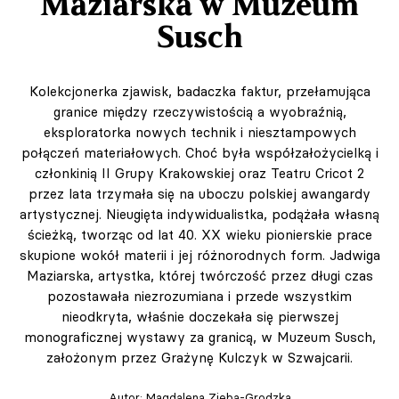
Maziarska w Muzeum
Susch
Kolekcjonerka zjawisk, badaczka faktur, przełamująca
granice między rzeczywistością a wyobraźnią,
eksploratorka nowych technik i niesztampowych
połączeń materiałowych. Choć była współzałożycielką i
członkinią II Grupy Krakowskiej oraz Teatru Cricot 2
przez lata trzymała się na uboczu polskiej awangardy
artystycznej. Nieugięta indywidualistka, podążała własną
ścieżką, tworząc od lat 40. XX wieku pionierskie prace
skupione wokół materii i jej różnorodnych form. Jadwiga
Maziarska, artystka, której twórczość przez długi czas
pozostawała niezrozumiana i przede wszystkim
nieodkryta, właśnie doczekała się pierwszej
monograficznej wystawy za granicą, w Muzeum Susch,
założonym przez Grażynę Kulczyk w Szwajcarii.
Autor:
Magdalena Zięba-Grodzka