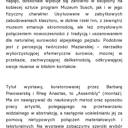
napięć, doskonale wpisuje się zarówno w skupiony na
kobiecej sztuce program Muzeum Susch, jak i w jego
fizyczny charakter. Usytuowane w zabytkowych
zabudowaniach klasztoru, w dolinie rzeki Inn, z zewnątrz
muzeum emanuje skromnością, ale też zmysłowym
połączeniem nowoczesności z tradycją i uszanowaniem
dla naturalnej surowości alpejskiego pejzażu. Podobnie
jest z percepcją twórczości Maziarskiej – nierzadko
wykorzystującej efemeryczne surowce, mocnej w
przekazie, zachwycającej delikatnością, odkrywającej
swoje niuanse w bliskim kontakcie.
Tytuł wystawy, kuratorowanej przez Barbarę
Piwowarską i Rheę Anastas, to „Assembly” (montaż).
Ma on nawiązywać do naukowych metod oraz sposobu
pracy artystki, polegającego na przetwarzaniu
widzialnego w abstrakcję, a następnie ucieleśnianiu jej za
pomocą nietypowych połączeń materiałowych i
teksturalnych. Na wystawie zobaczymy szeroki wybór