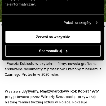
teleinformatyczny.
Pokaż szczegóły
Miasto kobiet. Rachel Fallon, Fartuch solidarności I (bliźniaczy
z Irlandią)
Zezwól na wszystkie
„Jej serce”
kuratorowane przez Karolinę Gembarę to
Spersonalizuj
wystawa o prawach reprodukcyjnych. W przestrzeni
muzeum prezentowane będą prace m.in. Carmen Winant
i Franzis Kubisch, w czytelni – filmy, nowela graficzna,
archiwalne dokumenty z protestów i kartony z hasłami z
Czarnego Protestu w 2020 roku.
Wystawa
„Byłyśmy. Międzynarodowy Rok Kobiet 1975”
,
przygotowana przez Wiktorię Szczupacką, przywołuje
historię feministycznej sztuki w Polsce. Pokazuje