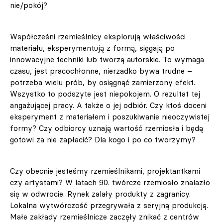
nie/pokój?
Współcześni rzemieślnicy eksplorują właściwości
materiału, eksperymentują z formą, sięgają po
innowacyjne techniki lub tworzą autorskie. To wymaga
czasu, jest pracochłonne, nierzadko bywa trudne –
potrzeba wielu prób, by osiągnąć zamierzony efekt.
Wszystko to podszyte jest niepokojem. O rezultat tej
angażującej pracy. A także o jej odbiór. Czy ktoś doceni
eksperyment z materiałem i poszukiwanie nieoczywistej
formy? Czy odbiorcy uznają wartość rzemiosła i będą
gotowi za nie zapłacić? Dla kogo i po co tworzymy?
Czy obecnie jesteśmy rzemieślnikami, projektantkami
czy artystami? W latach 90. twórcze rzemiosło znalazło
się w odwrocie. Rynek zalały produkty z zagranicy.
Lokalna wytwórczość przegrywała z seryjną produkcją.
Małe zakłady rzemieślnicze zaczęły znikać z centrów