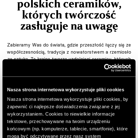
polskich ceramików,
których twórczość
zasługuje na uwagę
Zabieramy Was do świata, gdzie przeszłość łączy się ze
współczesnością, tradycja z nowatorstwem a rzemiosło
ze sztuką. Tę krainę tworzą uzdolnieni ceramicy, których
fach i wyobraźnia umożliwiają kreowanie
zachwycających obiektów. Oto oni!
Autor:
JS
Nasza strona internetowa wykorzystuje pliki cookies
Opublikowano: 06.05.2025
Nasza strona internetowa wykorzystuje pliki cookies, by
zapewnić ci najlepsze doświadczenia związane z jej
Dodaj do ulubionych artykułów
wykorzystaniem. Cookies to niewielkie informacje
tekstowe, przechowywane na twoim urządzeniu
końcowym (np. komputerze, tablecie, smartfonie), które
mogą być odczytywane przez nasz system