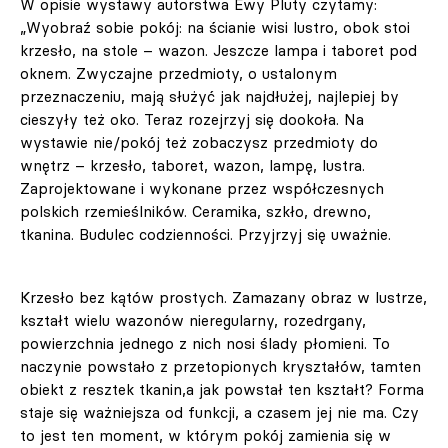
W opisie wystawy autorstwa Ewy Pluty czytamy:
„Wyobraź sobie pokój: na ścianie wisi lustro, obok stoi
krzesło, na stole – wazon. Jeszcze lampa i taboret pod
oknem. Zwyczajne przedmioty, o ustalonym
przeznaczeniu, mają służyć jak najdłużej, najlepiej by
cieszyły też oko. Teraz rozejrzyj się dookoła. Na
wystawie nie/pokój też zobaczysz przedmioty do
wnętrz – krzesło, taboret, wazon, lampę, lustra.
Zaprojektowane i wykonane przez współczesnych
polskich rzemieślników. Ceramika, szkło, drewno,
tkanina. Budulec codzienności. Przyjrzyj się uważnie.
Krzesło bez kątów prostych. Zamazany obraz w lustrze,
kształt wielu wazonów nieregularny, rozedrgany,
powierzchnia jednego z nich nosi ślady płomieni. To
naczynie powstało z przetopionych kryształów, tamten
obiekt z resztek tkanin,a jak powstał ten kształt? Forma
staje się ważniejsza od funkcji, a czasem jej nie ma. Czy
to jest ten moment, w którym pokój zamienia się w