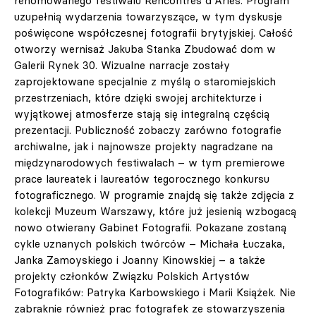
renomowanego festiwalu Rencontres d’Arles. Program
uzupełnią wydarzenia towarzyszące, w tym dyskusje
poświęcone współczesnej fotografii brytyjskiej. Całość
otworzy wernisaż Jakuba Stanka Zbudować dom w
Galerii Rynek 30. Wizualne narracje zostały
zaprojektowane specjalnie z myślą o staromiejskich
przestrzeniach, które dzięki swojej architekturze i
wyjątkowej atmosferze stają się integralną częścią
prezentacji. Publiczność zobaczy zarówno fotografie
archiwalne, jak i najnowsze projekty nagradzane na
międzynarodowych festiwalach – w tym premierowe
prace laureatek i laureatów tegorocznego konkursu
fotograficznego. W programie znajdą się także zdjęcia z
kolekcji Muzeum Warszawy, które już jesienią wzbogacą
nowo otwierany Gabinet Fotografii. Pokazane zostaną
cykle uznanych polskich twórców – Michała Łuczaka,
Janka Zamoyskiego i Joanny Kinowskiej – a także
projekty członków Związku Polskich Artystów
Fotografików: Patryka Karbowskiego i Marii Książek. Nie
zabraknie również prac fotografek ze stowarzyszenia