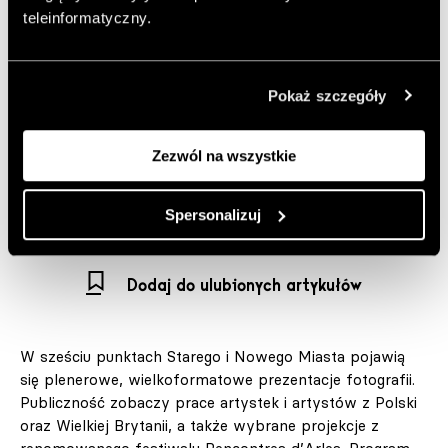
teleinformatyczny.
Święto fotografii, wzorowane na podobnych
inicjatywach organizowanych w wielu europejskich
metropoliach, na stałe zagościło w kulturalnym pejzażu
Warszawy. Najnowsza edycja Nocy Fotografii, której
Pokaż szczegóły
hasłem przewodnim są Granice miasta / Granice w
mieście, odbędzie się 12 września 2025 roku.
Zezwól na wszystkie
Autor:
MŚ
Opublikowano: 23.08.2025
Spersonalizuj
Zdjęcia: Materiały prasowe
Dodaj do ulubionych artykułów
W sześciu punktach Starego i Nowego Miasta pojawią
się plenerowe, wielkoformatowe prezentacje fotografii.
Publiczność zobaczy prace artystek i artystów z Polski
oraz Wielkiej Brytanii, a także wybrane projekcje z