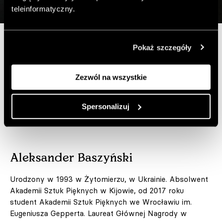
teleinformatyczny.
Pokaż szczegóły
„Będąc świadkiem konfliktów ostatnich lat w Europie
Zachodniej, na własnej skórze doświadczam
rozbieżności i chaosu faktów. Każdy z nas, w sposób
Zezwól na wszystkie
bardziej lub mniej uświadomiony, jest uczestnikiem
wojny informacyjnej. Zadaję sobie pytanie: skąd płynie
Spersonalizuj
ten dźwięk i gdzie dokładnie ma trafić? Jaka jest Polityka
dźwięku?” – mówi Aleksander Baszyński.
Aleksander Baszyński
Urodzony w 1993 w Żytomierzu, w Ukrainie. Absolwent
Akademii Sztuk Pięknych w Kijowie, od 2017 roku
student Akademii Sztuk Pięknych we Wrocławiu im.
Eugeniusza Gepperta. Laureat Głównej Nagrody w