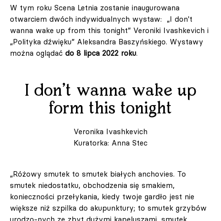
W tym roku Scena Letnia zostanie inaugurowana
otwarciem dwóch indywidualnych wystaw: „I don't
wanna wake up from this tonight” Veroniki Ivashkevich i
„Polityka dźwięku” Aleksandra Baszyńskiego. Wystawy
można oglądać
do 8 lipca 2022 roku
.
I don’t wanna wake up
form this tonight
Veronika Ivashkevich
Kuratorka: Anna Stec
„Różowy smutek to smutek białych anchovies. To
smutek niedostatku, obchodzenia się smakiem,
konieczności przełykania, kiedy twoje gardło jest nie
większe niż szpilka do akupunktury; to smutek grzybów
urodzo-nych ze zbyt dużymi kapeluszami, smutek