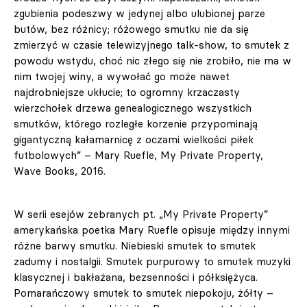
zgubienia podeszwy w jedynej albo ulubionej parze
butów, bez różnicy; różowego smutku nie da się
zmierzyć w czasie telewizyjnego talk-show, to smutek z
powodu wstydu, choć nic złego się nie zrobiło, nie ma w
nim twojej winy, a wywołać go może nawet
najdrobniejsze ukłucie; to ogromny krzaczasty
wierzchołek drzewa genealogicznego wszystkich
smutków, którego rozległe korzenie przypominają
gigantyczną kałamarnicę z oczami wielkości piłek
futbolowych” – Mary Ruefle, My Private Property,
Wave Books, 2016.
W serii esejów zebranych pt. „My Private Property”
amerykańska poetka Mary Ruefle opisuje między innymi
różne barwy smutku. Niebieski smutek to smutek
zadumy i nostalgii. Smutek purpurowy to smutek muzyki
klasycznej i bakłażana, bezsenności i półksiężyca.
Pomarańczowy smutek to smutek niepokoju, żółty –