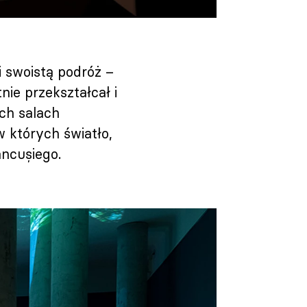
i swoistą podróż –
nie przekształcał i
ych salach
 których światło,
âncușiego.