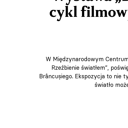
cykl filmow
W Międzynarodowym Centrum K
Rzeźbienie światłem”, poświ
Brâncușiego. Ekspozycja to nie tyl
światło moż