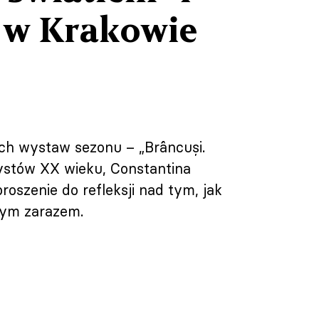
” w Krakowie
h wystaw sezonu – „Brâncuși.
tystów XX wieku, Constantina
proszenie do refleksji nad tym, jak
nym zarazem.