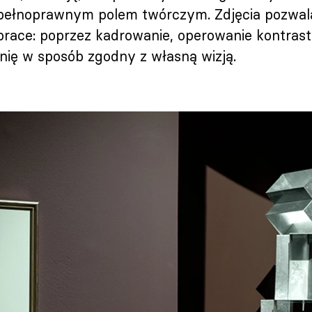
 pełnoprawnym polem twórczym. Zdjęcia pozwa
race: poprzez kadrowanie, operowanie kontrast
ię w sposób zgodny z własną wizją.