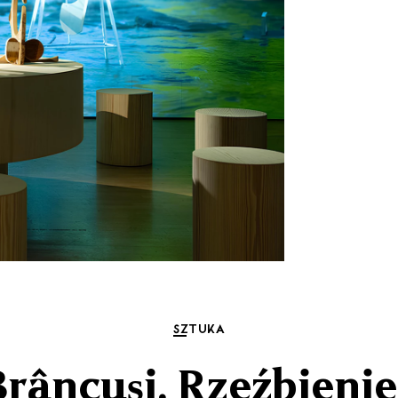
SZTUKA
âncuși. Rzeźbienie