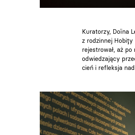
Kuratorzy, Doïna L
z rodzinnej Hobițy 
rejestrował, aż po
odwiedzający prze
cień i refleksja n