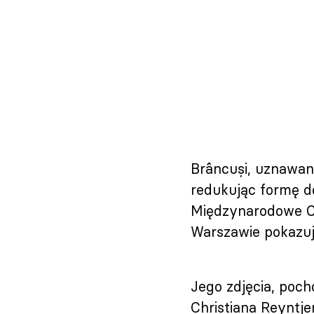
Brâncuși, uznawany
redukując formę d
Międzynarodowe Ce
Warszawie pokazuje
Jego zdjęcia, poch
Christiana Reyntje