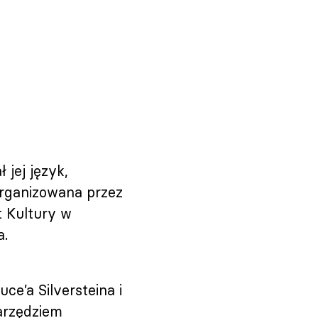
jej język,
organizowana przez
 Kultury w
a.
ce’a Silversteina i
narzędziem