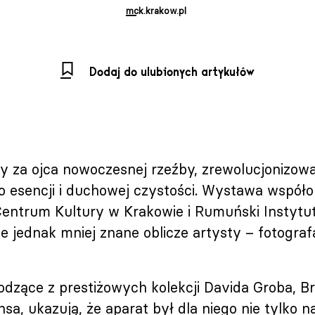
mck.krakow.pl
Dodaj do ulubionych artykułów
 za ojca nowoczesnej rzeźby, zrewolucjonizował 
o esencji i duchowej czystości. Wystawa współ
ntrum Kultury w Krakowie i Rumuński Instytut
 jednak mniej znane oblicze artysty – fotograf
odzące z prestiżowych kolekcji Davida Groba, Bru
nsa, ukazują, że aparat był dla niego nie tylko 