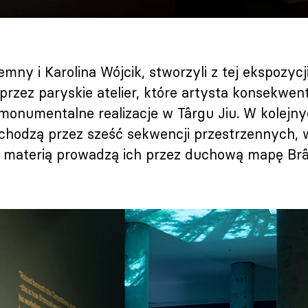
emny i Karolina Wójcik, stworzyli z tej ekspozycj
przez paryskie atelier, które artysta konsekwent
 monumentalne realizacje w Târgu Jiu. W kolejn
chodzą przez sześć sekwencji przestrzennych, w
ad materią prowadzą ich przez duchową mapę Br